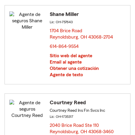
Shane Miller
Lic: OH-757643
1704 Brice Road
Reynoldsburg, OH 43068-2704
opens in new window
614-864-9554
Sitio web del agente
Email al agente
Obtener una cotización
Agente de texto
Courtney Reed
Courtney Reed Ins Fin Svcs Inc
Lic: OH-1735317
2040 Brice Road Ste 110
Reynoldsburg, OH 43068-3460
opens in new window