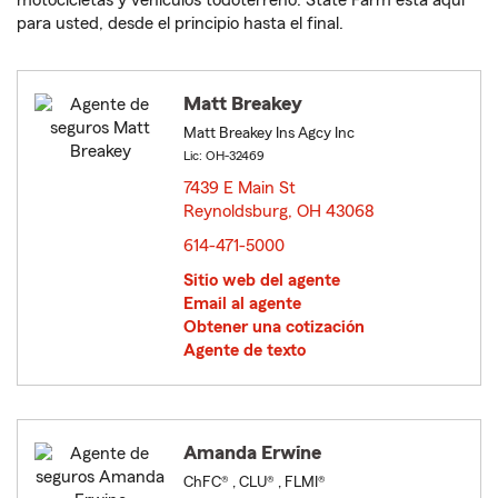
motocicletas y vehículos todoterreno. State Farm está aquí
para usted, desde el principio hasta el final.
Matt Breakey
Matt Breakey Ins Agcy Inc
Lic: OH-32469
7439 E Main St
Reynoldsburg, OH 43068
opens in new window
614-471-5000
Sitio web del agente
Email al agente
Obtener una cotización
Agente de texto
Amanda Erwine
ChFC® , CLU® , FLMI®