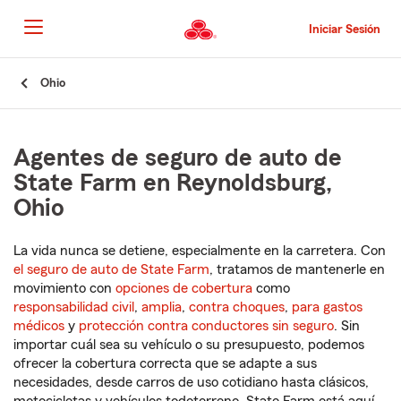
Pasar
al
Iniciar Sesión
contenido
principal
Comienzo
Ohio
del
contenido
principal
Agentes de seguro de auto de
State Farm en Reynoldsburg,
Ohio
La vida nunca se detiene, especialmente en la carretera. Con
el seguro de auto de State Farm
, tratamos de mantenerle en
movimiento con
opciones de cobertura
como
responsabilidad civil
,
amplia
,
contra choques
,
para gastos
médicos
y
protección contra conductores sin seguro
. Sin
importar cuál sea su vehículo o su presupuesto, podemos
ofrecer la cobertura correcta que se adapte a sus
necesidades, desde carros de uso cotidiano hasta clásicos,