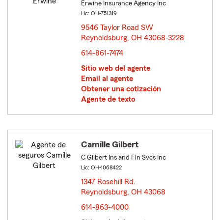
Erwine Insurance Agency Inc
Lic: OH-751319
9546 Taylor Road SW
Reynoldsburg, OH 43068-3228
opens in new window
614-861-7474
Sitio web del agente
Email al agente
Obtener una cotización
Agente de texto
Camille Gilbert
C Gilbert Ins and Fin Svcs Inc
Lic: OH-1068422
1347 Rosehill Rd.
Reynoldsburg, OH 43068
opens in new window
614-863-4000