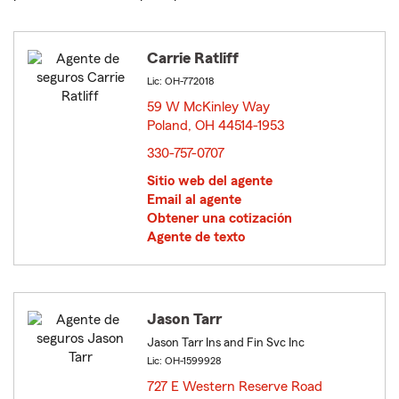
Carrie Ratliff
Lic: OH-772018
59 W McKinley Way
Poland, OH 44514-1953
opens in new window
330-757-0707
Sitio web del agente
Email al agente
Obtener una cotización
Agente de texto
Jason Tarr
Jason Tarr Ins and Fin Svc Inc
Lic: OH-1599928
727 E Western Reserve Road