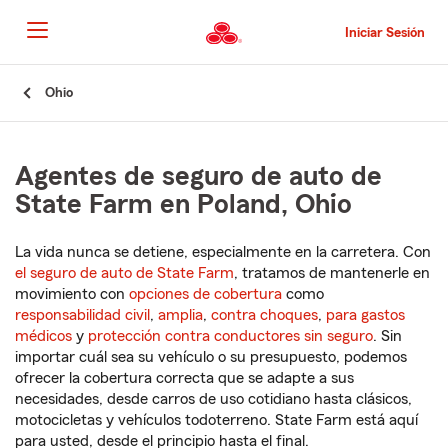
Pasar
al
Iniciar Sesión
contenido
principal
Comienzo
Ohio
del
contenido
principal
Agentes de seguro de auto de
State Farm en Poland, Ohio
La vida nunca se detiene, especialmente en la carretera. Con
el seguro de auto de State Farm
, tratamos de mantenerle en
movimiento con
opciones de cobertura
como
responsabilidad civil
,
amplia
,
contra choques
,
para gastos
médicos
y
protección contra conductores sin seguro
. Sin
importar cuál sea su vehículo o su presupuesto, podemos
ofrecer la cobertura correcta que se adapte a sus
necesidades, desde carros de uso cotidiano hasta clásicos,
motocicletas y vehículos todoterreno. State Farm está aquí
para usted, desde el principio hasta el final.