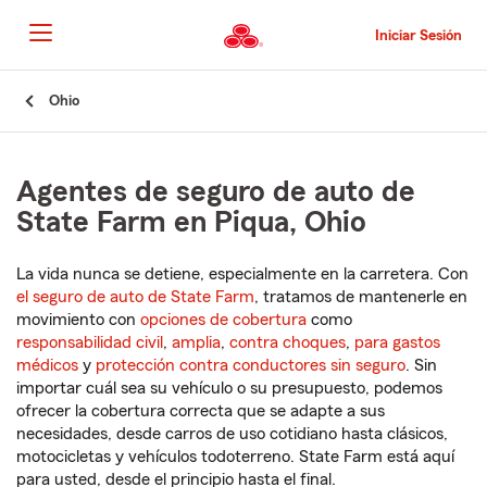
Pasar
al
Iniciar Sesión
contenido
principal
Comienzo
Ohio
del
contenido
principal
Agentes de seguro de auto de
State Farm en Piqua, Ohio
La vida nunca se detiene, especialmente en la carretera. Con
el seguro de auto de State Farm
, tratamos de mantenerle en
movimiento con
opciones de cobertura
como
responsabilidad civil
,
amplia
,
contra choques
,
para gastos
médicos
y
protección contra conductores sin seguro
. Sin
importar cuál sea su vehículo o su presupuesto, podemos
ofrecer la cobertura correcta que se adapte a sus
necesidades, desde carros de uso cotidiano hasta clásicos,
motocicletas y vehículos todoterreno. State Farm está aquí
para usted, desde el principio hasta el final.