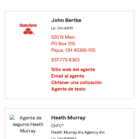
John Bertke
Lic: OH-43170
520 N Main
PO Box 1115
Piqua, OH 45356-1115
opens in new window
937-773-8363
Sitio web del agente
Email al agente
Obtener una cotización
Agente de texto
Heath Murray
ChFC®
Heath Murray Ins Agency Inc
Lic: OH-1126993