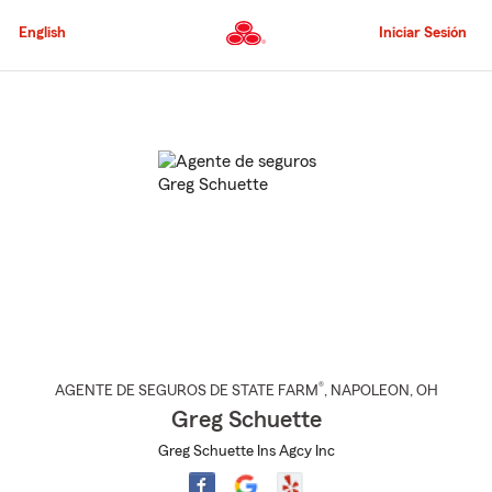
Pasar
al
English
Iniciar Sesión
contenido
principal
Comienzo
del
contenido
principal
®
AGENTE DE SEGUROS DE STATE FARM
,
NAPOLEON
, OH
Greg Schuette
Greg Schuette Ins Agcy Inc