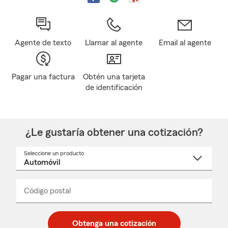
Agente de texto
Llamar al agente
Email al agente
Pagar una factura
Obtén una tarjeta
de identificación
¿Le gustaría obtener una cotización?
Seleccione un producto
Seleccione
un
nombre
de
producto
del
Código postal
Ingresa
Ingresa
_____
menú
un
un
desplegable
código
código
postal
postal
Obtenga una cotización
de
de