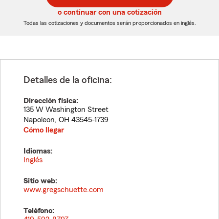
5
5
o continuar con una cotización
dígitos
dígitos
Todas las cotizaciones y documentos serán proporcionados en inglés.
Detalles de la oficina:
Dirección física:
135 W Washington Street
Napoleon
,
OH
43545-1739
Cómo llegar
Idiomas:
Inglés
Sitio web:
www.gregschuette.com
Teléfono: