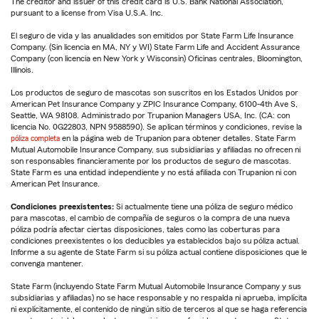
The creditor and issuer of this credit card is U.S. Bank National Association,
pursuant to a license from Visa U.S.A. Inc.
El seguro de vida y las anualidades son emitidos por State Farm Life Insurance
Company. (Sin licencia en MA, NY y WI) State Farm Life and Accident Assurance
Company (con licencia en New York y Wisconsin) Oficinas centrales, Bloomington,
Illinois.
Los productos de seguro de mascotas son suscritos en los Estados Unidos por
American Pet Insurance Company y ZPIC Insurance Company, 6100-4th Ave S,
Seattle, WA 98108. Administrado por Trupanion Managers USA, Inc. (CA: con
licencia No. 0G22803, NPN 9588590). Se aplican términos y condiciones, revise la
póliza completa
en la página web de Trupanion para obtener detalles. State Farm
Mutual Automobile Insurance Company, sus subsidiarias y afiliadas no ofrecen ni
son responsables financieramente por los productos de seguro de mascotas.
State Farm es una entidad independiente y no está afiliada con Trupanion ni con
American Pet Insurance.
Condiciones preexistentes:
Si actualmente tiene una póliza de seguro médico
para mascotas, el cambio de compañía de seguros o la compra de una nueva
póliza podría afectar ciertas disposiciones, tales como las coberturas para
condiciones preexistentes o los deducibles ya establecidos bajo su póliza actual.
Informe a su agente de State Farm si su póliza actual contiene disposiciones que le
convenga mantener.
State Farm (incluyendo State Farm Mutual Automobile Insurance Company y sus
subsidiarias y afiliadas) no se hace responsable y no respalda ni aprueba, implícita
ni explícitamente, el contenido de ningún sitio de terceros al que se haga referencia