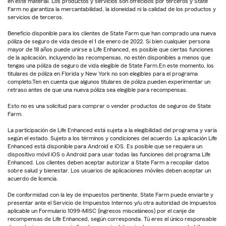
en este material. Los productos y servicios son ofrecidos por terceros y State
Farm no garantiza la mercantabilidad, la idoneidad ni la calidad de los productos y
servicios de terceros.
Beneficio disponible para los clientes de State Farm que han comprado una nueva
póliza de seguro de vida desde el 1 de enero de 2022. Si bien cualquier persona
mayor de 18 años puede unirse a Life Enhanced, es posible que ciertas funciones
de la aplicación, incluyendo las recompensas, no estén disponibles a menos que
tengas una póliza de seguro de vida elegible de State Farm.En este momento, los
titulares de póliza en Florida y New York no son elegibles para el programa
completo.Ten en cuenta que algunos titulares de póliza pueden experimentar un
retraso antes de que una nueva póliza sea elegible para recompensas.
Esto no es una solicitud para comprar o vender productos de seguros de State
Farm.
La participación de Life Enhanced está sujeta a la elegibilidad del programa y varía
según el estado. Sujeto a los términos y condiciones del acuerdo. La aplicación Life
Enhanced está disponible para Android e iOS. Es posible que se requiera un
dispositivo móvil iOS o Android para usar todas las funciones del programa Life
Enhanced. Los clientes deben aceptar autorizar a State Farm a recopilar datos
sobre salud y bienestar. Los usuarios de aplicaciones móviles deben aceptar un
acuerdo de licencia.
De conformidad con la ley de impuestos pertinente, State Farm puede enviarte y
presentar ante el Servicio de Impuestos Internos y/u otra autoridad de impuestos
aplicable un Formulario 1099-MISC (ingresos misceláneos) por el canje de
recompensas de Life Enhanced, según corresponda. Tú eres el único responsable