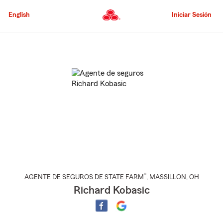
Pasar
al
English
Iniciar Sesión
contenido
principal
Comienzo
del
contenido
principal
®
AGENTE DE SEGUROS DE STATE FARM
,
MASSILLON
, OH
Richard Kobasic