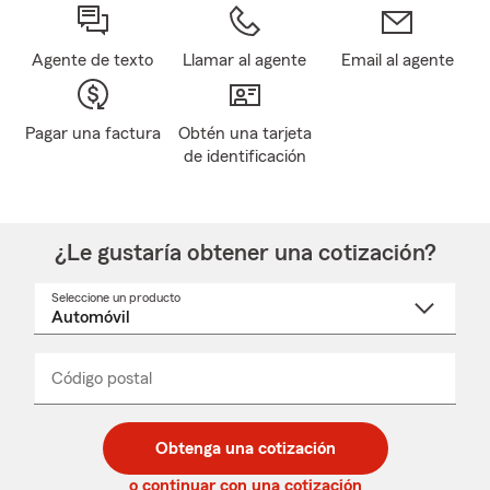
Agente de texto
Llamar al agente
Email al agente
Pagar una factura
Obtén una tarjeta
de identificación
¿Le gustaría obtener una cotización?
Seleccione un producto
Seleccione
un
nombre
de
producto
del
Código postal
Ingresa
Ingresa
_____
menú
un
un
desplegable
código
código
postal
postal
Obtenga una cotización
de
de
5
5
o continuar con una cotización