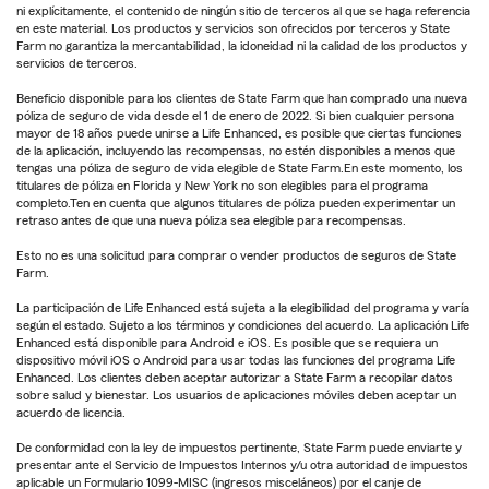
ni explícitamente, el contenido de ningún sitio de terceros al que se haga referencia
en este material. Los productos y servicios son ofrecidos por terceros y State
Farm no garantiza la mercantabilidad, la idoneidad ni la calidad de los productos y
servicios de terceros.
Beneficio disponible para los clientes de State Farm que han comprado una nueva
póliza de seguro de vida desde el 1 de enero de 2022. Si bien cualquier persona
mayor de 18 años puede unirse a Life Enhanced, es posible que ciertas funciones
de la aplicación, incluyendo las recompensas, no estén disponibles a menos que
tengas una póliza de seguro de vida elegible de State Farm.En este momento, los
titulares de póliza en Florida y New York no son elegibles para el programa
completo.Ten en cuenta que algunos titulares de póliza pueden experimentar un
retraso antes de que una nueva póliza sea elegible para recompensas.
Esto no es una solicitud para comprar o vender productos de seguros de State
Farm.
La participación de Life Enhanced está sujeta a la elegibilidad del programa y varía
según el estado. Sujeto a los términos y condiciones del acuerdo. La aplicación Life
Enhanced está disponible para Android e iOS. Es posible que se requiera un
dispositivo móvil iOS o Android para usar todas las funciones del programa Life
Enhanced. Los clientes deben aceptar autorizar a State Farm a recopilar datos
sobre salud y bienestar. Los usuarios de aplicaciones móviles deben aceptar un
acuerdo de licencia.
De conformidad con la ley de impuestos pertinente, State Farm puede enviarte y
presentar ante el Servicio de Impuestos Internos y/u otra autoridad de impuestos
aplicable un Formulario 1099-MISC (ingresos misceláneos) por el canje de