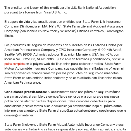
The creditor and issuer of this credit card is U.S. Bank National Association,
pursuant to a license from Visa U.S.A. Inc.
El seguro de vida y las anualidades son emitidos por State Farm Life Insurance
Company. (Sin licencia en MA, NY y WI) State Farm Life and Accident Assurance
Company (con licencia en New York y Wisconsin) Oficinas centrales, Bloomington,
Illinois.
Los productos de seguro de mascotas son suscritos en los Estados Unidos por
American Pet Insurance Company y ZPIC Insurance Company, 6100-4th Ave S,
Seattle, WA 98108. Administrado por Trupanion Managers USA, Inc. (CA: con
licencia No. 0G22803, NPN 9588590). Se aplican términos y condiciones, revise la
póliza completa
en la página web de Trupanion para obtener detalles. State Farm
Mutual Automobile Insurance Company, sus subsidiarias y afiliadas no ofrecen ni
son responsables financieramente por los productos de seguro de mascotas.
State Farm es una entidad independiente y no está afiliada con Trupanion ni con
American Pet Insurance.
Condiciones preexistentes:
Si actualmente tiene una póliza de seguro médico
para mascotas, el cambio de compañía de seguros o la compra de una nueva
póliza podría afectar ciertas disposiciones, tales como las coberturas para
condiciones preexistentes o los deducibles ya establecidos bajo su póliza actual.
Informe a su agente de State Farm si su póliza actual contiene disposiciones que le
convenga mantener.
State Farm (incluyendo State Farm Mutual Automobile Insurance Company y sus
subsidiarias y afiliadas) no se hace responsable y no respalda ni aprueba, implícita