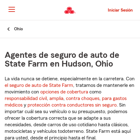
Pasar
al
Iniciar Sesión
contenido
principal
Comienzo
Ohio
del
contenido
principal
Agentes de seguro de auto de
State Farm en Hudson, Ohio
La vida nunca se detiene, especialmente en la carretera. Con
el seguro de auto de State Farm
, tratamos de mantenerle en
movimiento con
opciones de cobertura
como
responsabilidad civil
,
amplia
,
contra choques
,
para gastos
médicos
y
protección contra conductores sin seguro
. Sin
importar cuál sea su vehículo o su presupuesto, podemos
ofrecer la cobertura correcta que se adapte a sus
necesidades, desde carros de uso cotidiano hasta clásicos,
motocicletas y vehículos todoterreno. State Farm está aquí
para usted, desde el principio hasta el final.