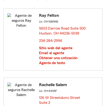
Ray Felton
Lic: OH-1282982
5603 Darrow Road Suite 500
Hudson, OH 44236-5039
opens in new window
234-284-2996
Sitio web del agente
Email al agente
Obtener una cotización
Agente de texto
Rachelle Salem
Lic: OH-631357
126 W Streetsboro Street
Suite 2