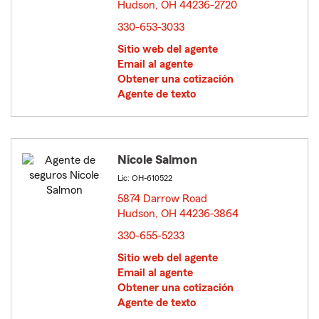
Hudson, OH 44236-2720
opens in new window
330-653-3033
Sitio web del agente
Email al agente
Obtener una cotización
Agente de texto
Nicole Salmon
Lic: OH-610522
5874 Darrow Road
Hudson, OH 44236-3864
opens in new window
330-655-5233
Sitio web del agente
Email al agente
Obtener una cotización
Agente de texto