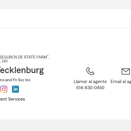
Pasar
al
contenido
principal
®
SEGUROS DE STATE FARM
,
, OH
 Tecklenburg
Ins and Fn Svc Inc
Llamar al agente
Email al a
614-830-0450
ent Services