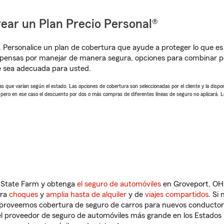
ear un Plan Precio Personal®
. Personalice un plan de cobertura que ayude a proteger lo que es 
pensas por manejar de manera segura, opciones para combinar pól
e sea adecuada para usted.
 que varían según el estado. Las opciones de cobertura son seleccionadas por el cliente y la disponib
, pero en ese caso el descuento por dos o más compras de diferentes líneas de seguro no aplicará. 
n State Farm y obtenga
el seguro de automóviles
en Groveport, OH 
tra
choques
y
amplia hasta de alquiler
y de
viajes compartidos
. Si
s proveemos cobertura de seguro de carros para nuevos conductores
l proveedor de seguro de automóviles más grande en los Estados