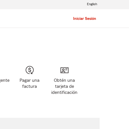
English
Iniciar Sesión
gente
Pagar una
Obtén una
factura
tarjeta de
identificación