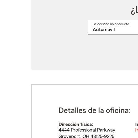
¿
Seleccione un producto
Selec
un
nomb
de
produ
del
menú
despl
Detalles de la oficina:
Dirección física:
I
4444 Professional Parkway
I
Groveport
,
OH
43125-9225