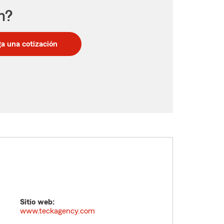
n?
a una cotización
Sitio web:
www.teckagency.com