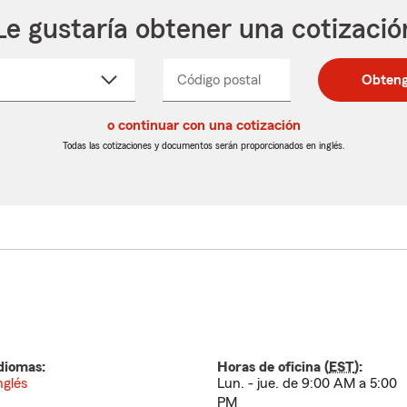
Le gustaría obtener una cotizació
cione
Código postal
Ingresa
Ingresa
Obteng
_____
un
un
re
código
código
cto
o continuar con una cotización
postal
postal
de
de
Todas las cotizaciones y documentos serán proporcionados en inglés.
egable
5
5
dígitos
dígitos
diomas:
Horas de oficina (
EST
):
nglés
Lun. - jue. de 9:00 AM a 5:00
PM