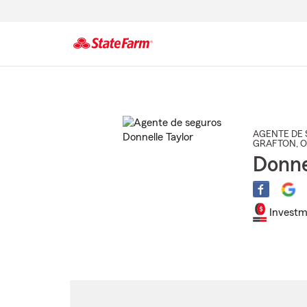
Comienzo
del
contenido
principal
AGENTE DE 
GRAFTON
, 
Donne
Investm