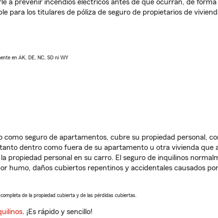
e a prevenir incendios eléctricos antes de que ocurran, de forma 
le para los titulares de póliza de seguro de propietarios de vivie
lmente en AK, DE, NC, SD ni WY
ido como seguro de apartamentos, cubre su propiedad personal, c
, tanto dentro como fuera de su apartamento u otra vivienda que a
 la propiedad personal en su carro. El seguro de inquilinos norma
or humo, daños cubiertos repentinos y accidentales causados por
a completa de la propiedad cubierta y de las pérdidas cubiertas.
uilinos
. ¡Es rápido y sencillo!