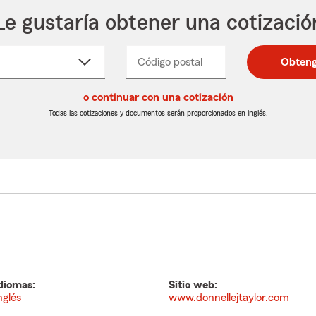
Le gustaría obtener una cotizació
cione
Código postal
Ingresa
Ingresa
Obteng
_____
un
un
re
código
código
cto
o continuar con una cotización
postal
postal
de
de
Todas las cotizaciones y documentos serán proporcionados en inglés.
egable
5
5
dígitos
dígitos
diomas:
Sitio web:
nglés
www.donnellejtaylor.com