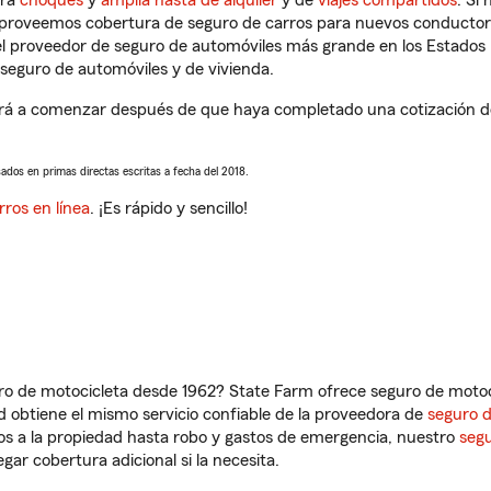
tra
choques
y
amplia hasta de alquiler
y de
viajes compartidos
. Si
s proveemos cobertura de seguro de carros para nuevos conductores
l proveedor de seguro de automóviles más grande en los Estados
seguro de automóviles y de vivienda.
rá a comenzar después de que haya completado una cotización de 
sados en primas directas escritas a fecha del 2018.
rros en línea
. ¡Es rápido y sencillo!
ro de motocicleta desde 1962? State Farm ofrece seguro de motoci
 obtiene el mismo servicio confiable de la proveedora de
seguro 
os a la propiedad hasta robo y gastos de emergencia, nuestro
segu
gar cobertura adicional si la necesita.