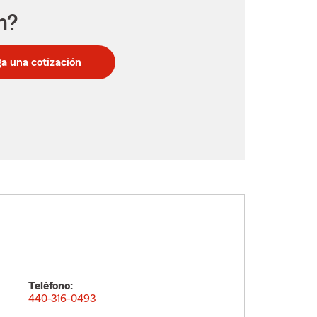
n?
a una cotización
Teléfono:
440-316-0493