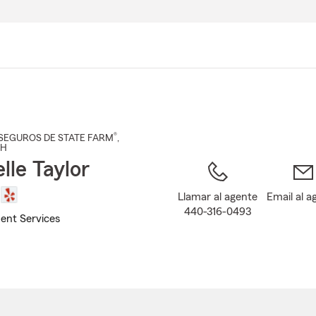
Pasar
al
contenido
principal
®
SEGUROS DE STATE FARM
,
OH
lle Taylor
Llamar al agente
Email al a
440-316-0493
ent Services