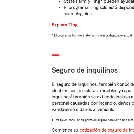
State Farm y Ting* pueden ayudarl
El programa Ting solo está disponib
sean elegibles.
Explora Ting
* El programa Ting de State Farm no está disponible actua
Seguro de inquilinos
El seguro de inquilinos, también conoc
electrónicos, bicicletas, muebles y ropa
1
inquilinos
también se extiende incluso a
personal causadas por incendio, daños p
vandalismo o daños al vehículo.
1. Por favor, consulte su póliza de seguro para ver a una list
Comience su
cotización de seguro de inq