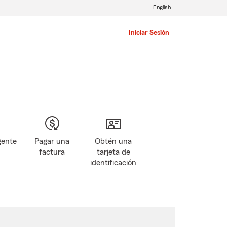
English
Iniciar Sesión
gente
Pagar una
Obtén una
factura
tarjeta de
identificación