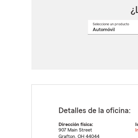
¿
Seleccione un producto
Selec
un
nomb
de
produ
del
menú
despl
Detalles de la oficina:
Dirección física:
I
907 Main Street
I
Grafton
,
OH
44044