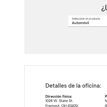
¿
Seleccione un producto
Selec
un
nomb
de
produ
del
menú
despl
Detalles de la oficina:
Dirección física:
P
1024 W. State St.
N
Fremont
,
OH
43420
A