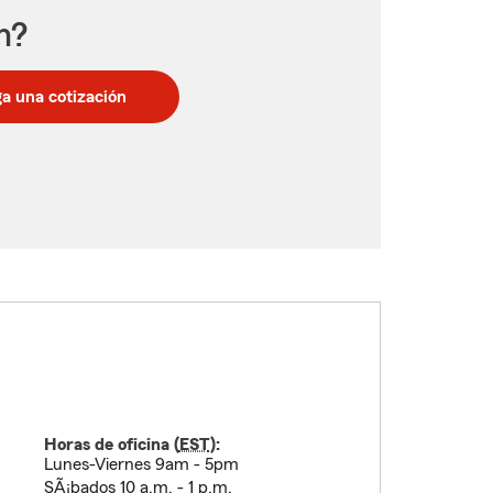
n?
a una cotización
Horas de oficina (
EST
):
Lunes-Viernes 9am - 5pm
SÃ¡bados 10 a.m. - 1 p.m.