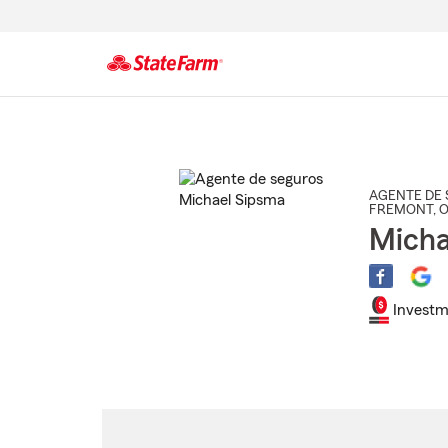
Comienzo
del
contenido
principal
AGENTE DE 
FREMONT
, 
Micha
Investm