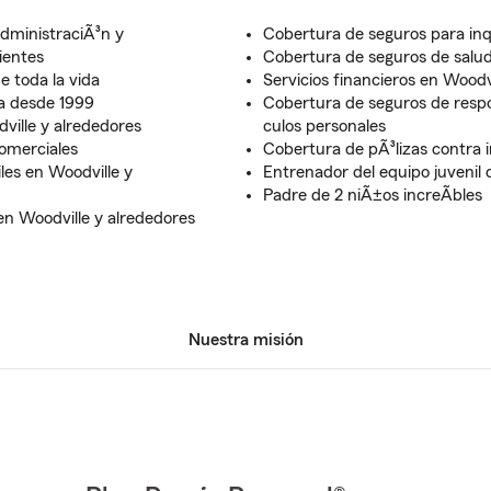
dministraciÃ³n y
Cobertura de seguros para inq
lientes
Cobertura de seguros de salud
 toda la vida
Servicios financieros en Woodv
a desde 1999
Cobertura de seguros de respo
ville y alrededores
culos personales
omerciales
Cobertura de pÃ³lizas contra i
es en Woodville y
Entrenador del equipo juvenil
Padre de 2 niÃ±os increÃ­bles
en Woodville y alrededores
Nuestra misión