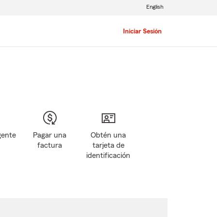
English
Iniciar Sesión
gente
Pagar una
Obtén una
factura
tarjeta de
identificación