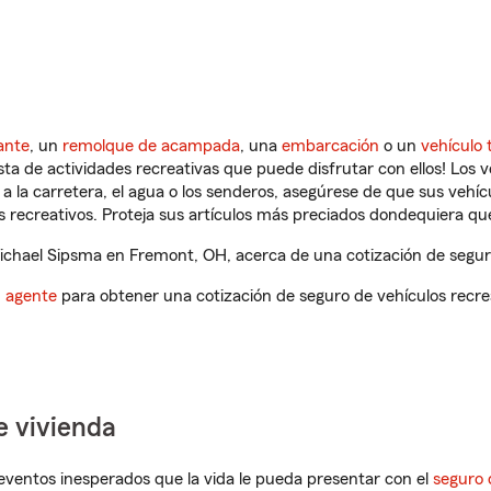
ante
, un
remolque de acampada
, una
embarcación
o un
vehículo 
ista de actividades recreativas que puede disfrutar con ellos! Los 
a la carretera, el agua o los senderos, asegúrese de que sus vehí
 recreativos. Proteja sus artículos más preciados dondequiera qu
chael Sipsma en Fremont, OH, acerca de una cotización de seguro
n agente
para obtener una cotización de seguro de vehículos recre
e vivienda
eventos inesperados que la vida le pueda presentar con el
seguro 