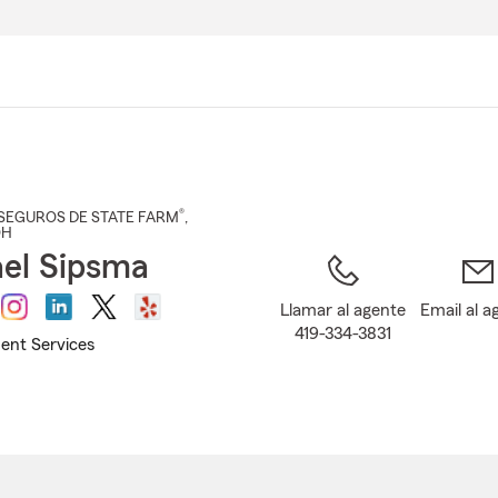
Pasar
al
contenido
principal
®
SEGUROS DE STATE FARM
,
OH
el Sipsma
Llamar al agente
Email al a
419-334-3831
ent Services