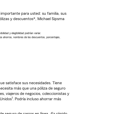
importante para usted: su familia, sus
lizas y descuentos*, Michael Sipsma
ilidad y elegibilidad podrían variar.
Los ahorros, nombres de los descuentos, porcentajes,
e satisface sus necesidades. Tiene
 necesita más que una póliza de seguro
, viajeros de negocios, coleccionistas y
1
 Unidos
. Podría incluso ahorrar más
seguro de carros en línea. ¡Es rápido