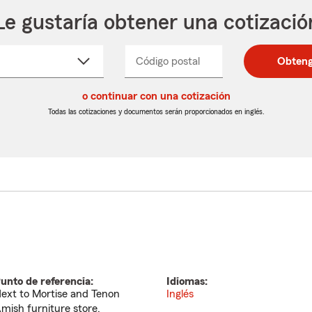
Le gustaría obtener una cotizació
cione
Código postal
Ingresa
Ingresa
Obteng
_____
un
un
re
código
código
cto
o continuar con una cotización
postal
postal
de
de
Todas las cotizaciones y documentos serán proporcionados en inglés.
egable
5
5
dígitos
dígitos
unto de referencia:
Idiomas:
ext to Mortise and Tenon
Inglés
mish furniture store.