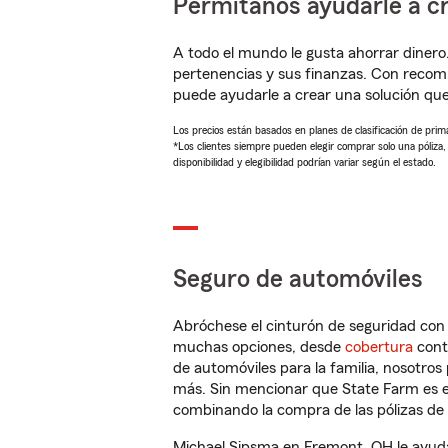
Permítanos ayudarle a cr
A todo el mundo le gusta ahorrar dinero
pertenencias y sus finanzas. Con recom
puede ayudarle a crear una solución qu
Los precios están basados en planes de clasificación de primas
*Los clientes siempre pueden elegir comprar solo una póliza
disponibilidad y elegibilidad podrían variar según el estado.
Seguro de automóviles
Abróchese el cinturón de seguridad co
muchas opciones, desde
cobertura
con
de automóviles para la familia, nosotro
más. Sin mencionar que State Farm es e
combinando la compra de las pólizas de 
Michael Sipsma en Fremont, OH le ayuda