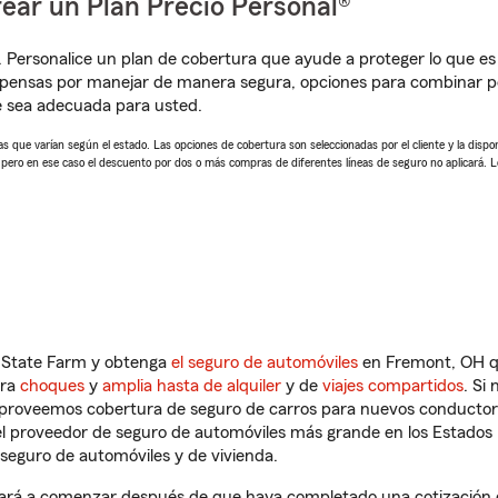
ear un Plan Precio Personal®
. Personalice un plan de cobertura que ayude a proteger lo que es 
pensas por manejar de manera segura, opciones para combinar pó
e sea adecuada para usted.
 que varían según el estado. Las opciones de cobertura son seleccionadas por el cliente y la disponib
, pero en ese caso el descuento por dos o más compras de diferentes líneas de seguro no aplicará. 
n State Farm y obtenga
el seguro de automóviles
en Fremont, OH qu
tra
choques
y
amplia hasta de alquiler
y de
viajes compartidos
. Si
s proveemos cobertura de seguro de carros para nuevos conductores
l proveedor de seguro de automóviles más grande en los Estados
seguro de automóviles y de vivienda.
rá a comenzar después de que haya completado una cotización de 