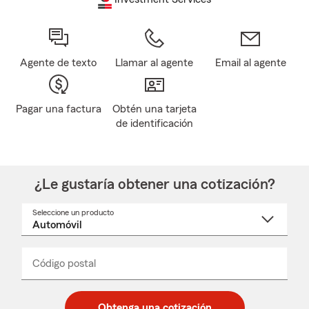
Agente de texto
Llamar al agente
Email al agente
Pagar una factura
Obtén una tarjeta
de identificación
¿Le gustaría obtener una cotización?
Seleccione un producto
Seleccione
un
nombre
de
producto
del
Código postal
Ingresa
Ingresa
_____
menú
un
un
desplegable
código
código
postal
postal
Obtenga una cotización