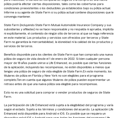
póliza podría afectar ciertas disposiciones, tales como las coberturas para
condiciones preexistentes o los deducibles ya establecidos bajo su póliza actual.
Informe a su agente de State Farm si su póliza actual contiene disposiciones que le
convenga mantener.
State Farm (incluyendo State Farm Mutual Automobile Insurance Company y sus
subsidiarias y afiliadas) no se hace responsable y no respalda ni aprueba, implícita
ni explícitamente, el contenido de ningún sitio de terceros al que se haga referencia
en este material. Los productos y servicios son ofrecidos por terceros y State
Farm no garantiza la mercantabilidad, la idoneidad ni la calidad de los productos y
servicios de terceros.
Beneficio disponible para los clientes de State Farm que han comprado una nueva
póliza de seguro de vida desde el 1 de enero de 2022. Si bien cualquier persona
mayor de 18 años puede unirse a Life Enhanced, es posible que ciertas funciones
de la aplicación, incluyendo las recompensas, no estén disponibles a menos que
tengas una póliza de seguro de vida elegible de State Farm.En este momento, los
titulares de póliza en Florida y New York no son elegibles para el programa
completo.Ten en cuenta que algunos titulares de póliza pueden experimentar un
retraso antes de que una nueva póliza sea elegible para recompensas.
Esto no es una solicitud para comprar o vender productos de seguros de State
Farm.
La participación de Life Enhanced está sujeta a la elegibilidad del programa y varía
según el estado. Sujeto a los términos y condiciones del acuerdo. La aplicación Life
Enhanced está disponible para Android e iOS. Es posible que se requiera un
dispositivo móvil iOS o Android para usar todas las funciones del programa Life