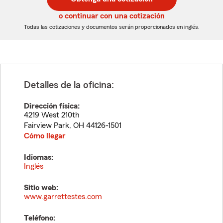
de
de
5
5
o continuar con una cotización
dígitos
dígitos
Todas las cotizaciones y documentos serán proporcionados en inglés.
Detalles de la oficina:
Dirección física:
4219 West 210th
Fairview Park
,
OH
44126-1501
Cómo llegar
Idiomas:
Inglés
Sitio web:
www.garrettestes.com
Teléfono: