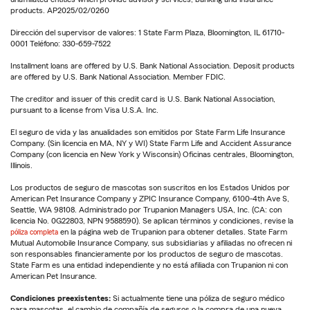
products. AP2025/02/0260
Dirección del supervisor de valores: 1 State Farm Plaza, Bloomington, IL 61710-
0001 Teléfono: 330-659-7522
Installment loans are offered by U.S. Bank National Association. Deposit products
are offered by U.S. Bank National Association. Member FDIC.
The creditor and issuer of this credit card is U.S. Bank National Association,
pursuant to a license from Visa U.S.A. Inc.
El seguro de vida y las anualidades son emitidos por State Farm Life Insurance
Company. (Sin licencia en MA, NY y WI) State Farm Life and Accident Assurance
Company (con licencia en New York y Wisconsin) Oficinas centrales, Bloomington,
Illinois.
Los productos de seguro de mascotas son suscritos en los Estados Unidos por
American Pet Insurance Company y ZPIC Insurance Company, 6100-4th Ave S,
Seattle, WA 98108. Administrado por Trupanion Managers USA, Inc. (CA: con
licencia No. 0G22803, NPN 9588590). Se aplican términos y condiciones, revise la
póliza completa
en la página web de Trupanion para obtener detalles. State Farm
Mutual Automobile Insurance Company, sus subsidiarias y afiliadas no ofrecen ni
son responsables financieramente por los productos de seguro de mascotas.
State Farm es una entidad independiente y no está afiliada con Trupanion ni con
American Pet Insurance.
Condiciones preexistentes:
Si actualmente tiene una póliza de seguro médico
para mascotas, el cambio de compañía de seguros o la compra de una nueva