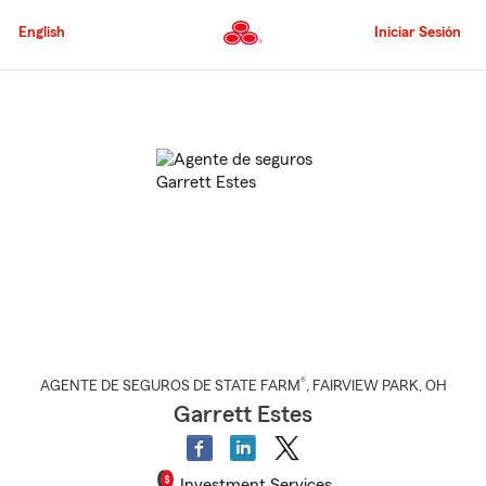
Pasar
al
English
Iniciar Sesión
contenido
principal
Comienzo
del
contenido
principal
®
AGENTE DE SEGUROS DE STATE FARM
,
FAIRVIEW PARK
, OH
Garrett Estes
Investment Services