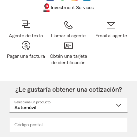
Investment Services
Agente de texto
Llamar al agente
Email al agente
Pagar una factura
Obtén una tarjeta
de identificación
¿Le gustaría obtener una cotización?
Seleccione un producto
Seleccione
un
nombre
de
producto
del
Código postal
Ingresa
Ingresa
_____
menú
un
un
desplegable
código
código