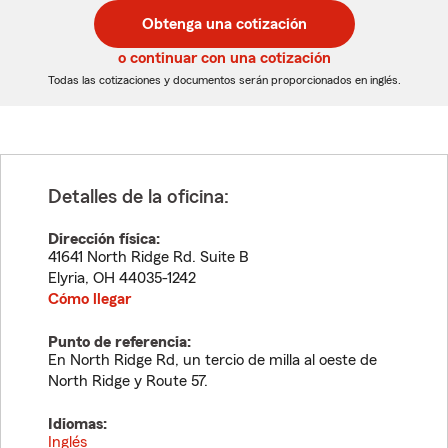
postal
postal
Obtenga una cotización
de
de
5
5
o continuar con una cotización
dígitos
dígitos
Todas las cotizaciones y documentos serán proporcionados en inglés.
Detalles de la oficina:
Dirección física:
41641 North Ridge Rd. Suite B
Elyria
,
OH
44035-1242
Cómo llegar
Punto de referencia:
En North Ridge Rd, un tercio de milla al oeste de
North Ridge y Route 57.
Idiomas:
Inglés