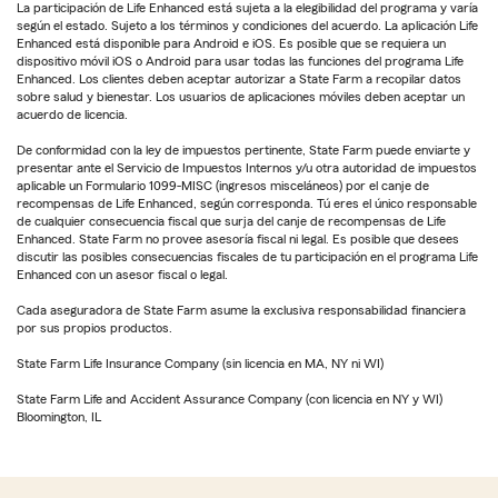
La participación de Life Enhanced está sujeta a la elegibilidad del programa y varía
según el estado. Sujeto a los términos y condiciones del acuerdo. La aplicación Life
Enhanced está disponible para Android e iOS. Es posible que se requiera un
dispositivo móvil iOS o Android para usar todas las funciones del programa Life
Enhanced. Los clientes deben aceptar autorizar a State Farm a recopilar datos
sobre salud y bienestar. Los usuarios de aplicaciones móviles deben aceptar un
acuerdo de licencia.
De conformidad con la ley de impuestos pertinente, State Farm puede enviarte y
presentar ante el Servicio de Impuestos Internos y/u otra autoridad de impuestos
aplicable un Formulario 1099-MISC (ingresos misceláneos) por el canje de
recompensas de Life Enhanced, según corresponda. Tú eres el único responsable
de cualquier consecuencia fiscal que surja del canje de recompensas de Life
Enhanced. State Farm no provee asesoría fiscal ni legal. Es posible que desees
discutir las posibles consecuencias fiscales de tu participación en el programa Life
Enhanced con un asesor fiscal o legal.
Cada aseguradora de State Farm asume la exclusiva responsabilidad financiera
por sus propios productos.
State Farm Life Insurance Company (sin licencia en MA, NY ni WI)
State Farm Life and Accident Assurance Company (con licencia en NY y WI)
Bloomington, IL