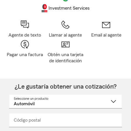
Investment Services
Agente de texto
Llamar al agente
Email al agente
Pagar una factura
Obtén una tarjeta
de identificación
¿Le gustaría obtener una cotización?
Seleccione un producto
Seleccione
un
nombre
de
producto
del
Código postal
Ingresa
Ingresa
_____
menú
un
un
desplegable
código
código