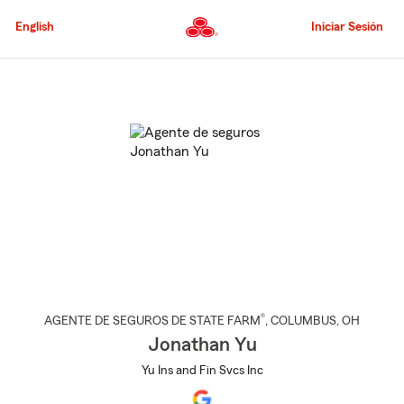
Pasar
al
English
Iniciar Sesión
contenido
principal
Comienzo
del
contenido
principal
®
AGENTE DE SEGUROS DE STATE FARM
,
COLUMBUS
, OH
Jonathan Yu
Yu Ins and Fin Svcs Inc