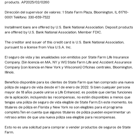
products. AP2025/02/0260
Dirección del supervisor de valores: 1 State Farm Plaza, Bloomington, IL 61710-
0001 Teléfono: 330-659-7522
Installment loans are offered by U.S. Bank National Association. Deposit products
are offered by U.S. Bank National Association. Member FDIC.
The creditor and issuer of this credit card is U.S. Bank National Association,
pursuant to a license from Visa U.S.A. Inc.
El seguro de vida y las anualidades son emitidos por State Farm Life Insurance
Company. (Sin licencia en MA, NY y WI) State Farm Life and Accident Assurance
Company (con licencia en New York y Wisconsin) Oficinas centrales, Bloomington,
Illinois.
Beneficio disponible para los clientes de State Farm que han comprado una nueva
póliza de seguro de vida desde el 1 de enero de 2022. Si bien cualquier persona
mayor de 18 años puede unirse a Life Enhanced, es posible que ciertas funciones
de la aplicación, incluyendo las recompensas, no estén disponibles a menos que
tengas una póliza de seguro de vida elegible de State Farm.En este momento, los
titulares de póliza en Florida y New York no son elegibles para el programa
completo.Ten en cuenta que algunos titulares de póliza pueden experimentar un
retraso antes de que una nueva póliza sea elegible para recompensas.
Esto no es una solicitud para comprar o vender productos de seguros de State
Farm.