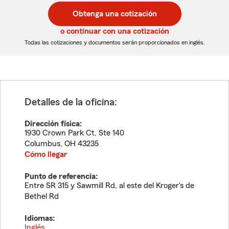
postal
postal
Obtenga una cotización
de
de
5
5
o continuar con una cotización
dígitos
dígitos
Todas las cotizaciones y documentos serán proporcionados en inglés.
Detalles de la oficina:
Dirección física:
1930 Crown Park Ct, Ste 140
Columbus
,
OH
43235
Cómo llegar
Punto de referencia:
Entre SR 315 y Sawmill Rd, al este del Kroger's de
Bethel Rd
Idiomas:
Inglés