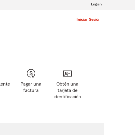
English
Iniciar Sesión
gente
Pagar una
Obtén una
factura
tarjeta de
identificación