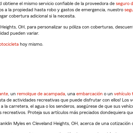
 obtiene el mismo servicio confiable de la proveedora de
seguro 
os a la propiedad hasta robo y gastos de emergencia, nuestro
segu
gar cobertura adicional si la necesita.
 Heights, OH, para personalizar su póliza con coberturas, descu
ilidad pueden variar.
tocicleta
hoy mismo.
ante
, un
remolque de acampada
, una
embarcación
o un
vehículo 
ista de actividades recreativas que puede disfrutar con ellos! Los 
a la carretera, el agua o los senderos, asegúrese de que sus vehí
 recreativos. Proteja sus artículos más preciados dondequiera qu
nklin Myles en Cleveland Heights, OH, acerca de una cotización d