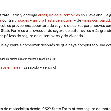
n State Farm y obtenga
el seguro de automóviles
en Cleveland Heig
a
contra
choques
y
amplia hasta de alquiler
y de
viajes compartid
nosotros proveemos cobertura de seguro de carros para nuevos con
e State Farm es el proveedor de seguro de automóviles más grand
 pólizas de seguro de automóviles y de vivienda.
H le ayudará a comenzar después de que haya completado una cotiz
sados en primas directas escritas a fecha del 2018.
rros en línea
. ¡Es rápido y sencillo!
ro de motocicleta desde 1962? State Farm ofrece seguro de motoci