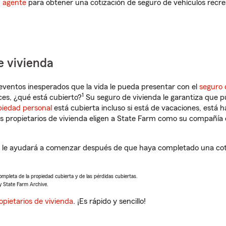
n agente
para obtener una cotización de seguro de vehículos recre
e vivienda
eventos inesperados que la vida le pueda presentar con el
seguro 
1
es, ¿qué está cubierto?
Su seguro de vivienda le garantiza que p
piedad personal
está cubierta incluso si está de vacaciones, está h
propietarios de vivienda eligen a State Farm como su compañía 
H le ayudará a comenzar después de que haya completado una coti
completa de la propiedad cubierta y de las pérdidas cubiertas.
y State Farm Archive.
opietarios de vivienda
. ¡Es rápido y sencillo!