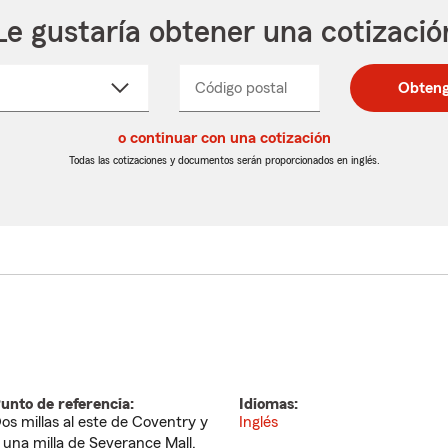
Le gustaría obtener una cotizació
cione
Código postal
Ingresa
Ingresa
Obteng
_____
un
un
re
código
código
cto
o continuar con una cotización
postal
postal
de
de
Todas las cotizaciones y documentos serán proporcionados en inglés.
egable
5
5
dígitos
dígitos
unto de referencia:
Idiomas:
os millas al este de Coventry y
Inglés
 una milla de Severance Mall.