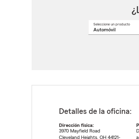
¿
Seleccione un producto
Selec
un
nomb
de
produ
del
menú
despl
Detalles de la oficina:
Dirección física:
P
3970 Mayfield Road
D
Cleveland Heights
,
OH
44121-
a