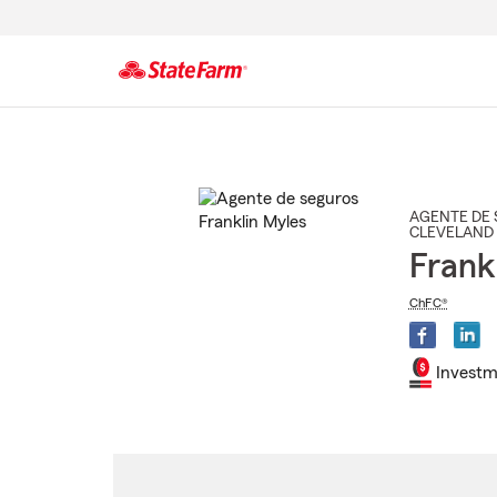
Comienzo
del
contenido
principal
AGENTE DE 
CLEVELAND
Frank
ChFC®
Investm