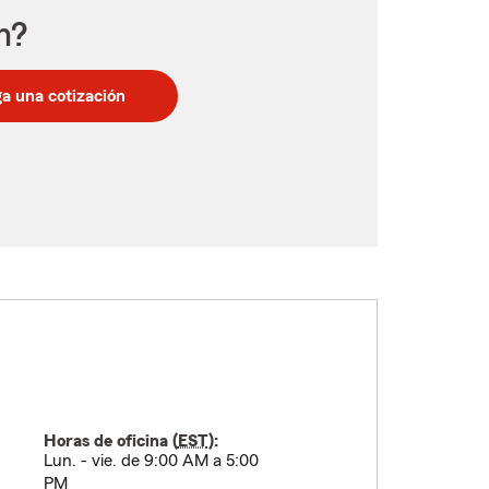
n?
a una cotización
Horas de oficina (
EST
):
Lun. - vie. de 9:00 AM a 5:00
PM