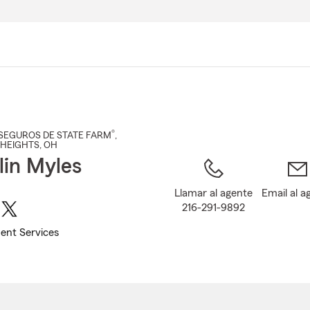
Pasar
al
contenido
principal
®
SEGUROS DE STATE FARM
,
 HEIGHTS
, OH
lin Myles
Llamar al agente
Email al a
216-291-9892
ent Services