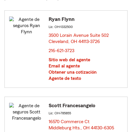
Ryan Flynn
Lic: OH-1332500
3500 Lorain Avenue Suite 502
Cleveland, OH 44113-3726
opens in new window
216-621-3723
Sitio web del agente
Email al agente
Obtener una cotización
Agente de texto
Scott Francesangelo
Lic: OH-785855
16570 Commerce Ct
Middleburg Hts., OH 44130-6305
opens in new window