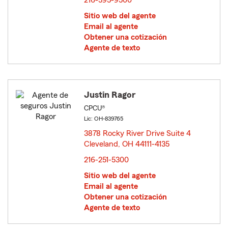
216-595-9500
Sitio web del agente
Email al agente
Obtener una cotización
Agente de texto
Justin Ragor
CPCU®
Lic: OH-839765
3878 Rocky River Drive Suite 4
Cleveland, OH 44111-4135
opens in new window
216-251-5300
Sitio web del agente
Email al agente
Obtener una cotización
Agente de texto