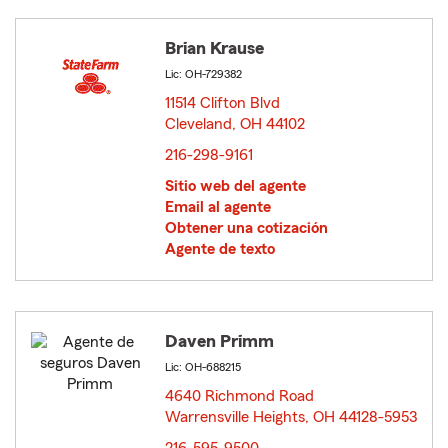
Brian Krause
Lic: OH-729382
11514 Clifton Blvd
Cleveland, OH 44102
opens in new window
216-298-9161
Sitio web del agente
Email al agente
Obtener una cotización
Agente de texto
Daven Primm
Lic: OH-688215
4640 Richmond Road
Warrensville Heights, OH 44128-5953
opens in new
window