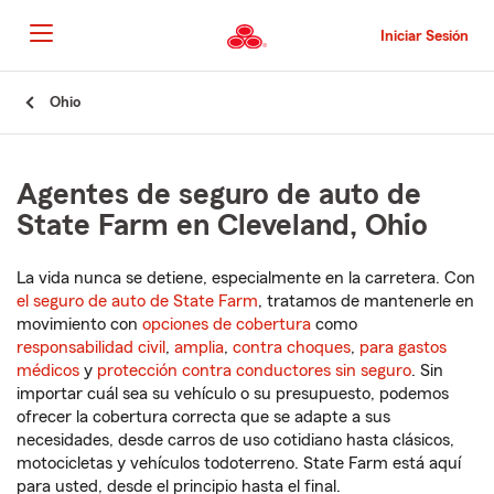
Pasar
al
Iniciar Sesión
contenido
principal
Comienzo
Ohio
del
contenido
principal
Agentes de seguro de auto de
State Farm en Cleveland, Ohio
La vida nunca se detiene, especialmente en la carretera. Con
el seguro de auto de State Farm
, tratamos de mantenerle en
movimiento con
opciones de cobertura
como
responsabilidad civil
,
amplia
,
contra choques
,
para gastos
médicos
y
protección contra conductores sin seguro
. Sin
importar cuál sea su vehículo o su presupuesto, podemos
ofrecer la cobertura correcta que se adapte a sus
necesidades, desde carros de uso cotidiano hasta clásicos,
motocicletas y vehículos todoterreno. State Farm está aquí
para usted, desde el principio hasta el final.