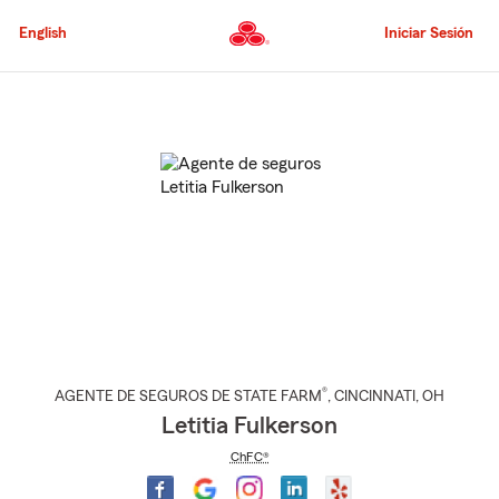
Pasar
al
English
Iniciar Sesión
contenido
principal
Comienzo
del
contenido
principal
®
AGENTE DE SEGUROS DE STATE FARM
,
CINCINNATI
, OH
Letitia Fulkerson
ChFC®