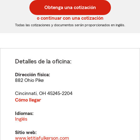
postal
postal
Obtenga una cotización
de
de
5
5
o continuar con una cotización
dígitos
dígitos
Todas las cotizaciones y documentos serán proporcionados en inglés.
Detalles de la oficina:
Dirección física:
882 Ohio Pike
Cincinnati
,
OH
45245-2204
Cómo llegar
Idiomas:
Inglés
Sitio web:
www.letitiafulkerson.com