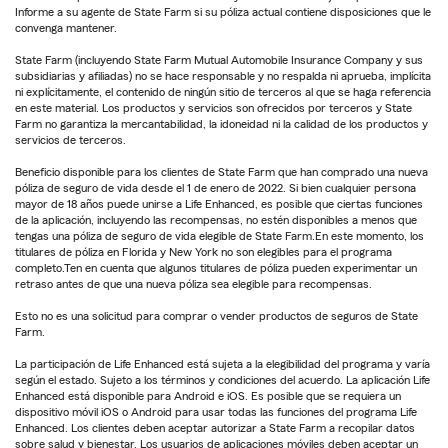
Informe a su agente de State Farm si su póliza actual contiene disposiciones que le
convenga mantener.
State Farm (incluyendo State Farm Mutual Automobile Insurance Company y sus
subsidiarias y afiliadas) no se hace responsable y no respalda ni aprueba, implícita
ni explícitamente, el contenido de ningún sitio de terceros al que se haga referencia
en este material. Los productos y servicios son ofrecidos por terceros y State
Farm no garantiza la mercantabilidad, la idoneidad ni la calidad de los productos y
servicios de terceros.
Beneficio disponible para los clientes de State Farm que han comprado una nueva
póliza de seguro de vida desde el 1 de enero de 2022. Si bien cualquier persona
mayor de 18 años puede unirse a Life Enhanced, es posible que ciertas funciones
de la aplicación, incluyendo las recompensas, no estén disponibles a menos que
tengas una póliza de seguro de vida elegible de State Farm.En este momento, los
titulares de póliza en Florida y New York no son elegibles para el programa
completo.Ten en cuenta que algunos titulares de póliza pueden experimentar un
retraso antes de que una nueva póliza sea elegible para recompensas.
Esto no es una solicitud para comprar o vender productos de seguros de State
Farm.
La participación de Life Enhanced está sujeta a la elegibilidad del programa y varía
según el estado. Sujeto a los términos y condiciones del acuerdo. La aplicación Life
Enhanced está disponible para Android e iOS. Es posible que se requiera un
dispositivo móvil iOS o Android para usar todas las funciones del programa Life
Enhanced. Los clientes deben aceptar autorizar a State Farm a recopilar datos
sobre salud y bienestar. Los usuarios de aplicaciones móviles deben aceptar un