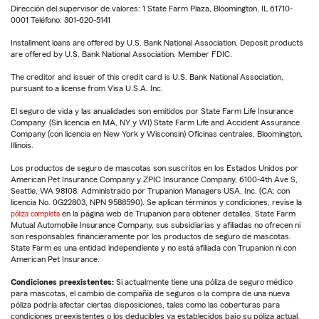
Dirección del supervisor de valores: 1 State Farm Plaza, Bloomington, IL 61710-
0001 Teléfono: 301-620-5141
Installment loans are offered by U.S. Bank National Association. Deposit products
are offered by U.S. Bank National Association. Member FDIC.
The creditor and issuer of this credit card is U.S. Bank National Association,
pursuant to a license from Visa U.S.A. Inc.
El seguro de vida y las anualidades son emitidos por State Farm Life Insurance
Company. (Sin licencia en MA, NY y WI) State Farm Life and Accident Assurance
Company (con licencia en New York y Wisconsin) Oficinas centrales, Bloomington,
Illinois.
Los productos de seguro de mascotas son suscritos en los Estados Unidos por
American Pet Insurance Company y ZPIC Insurance Company, 6100-4th Ave S,
Seattle, WA 98108. Administrado por Trupanion Managers USA, Inc. (CA: con
licencia No. 0G22803, NPN 9588590). Se aplican términos y condiciones, revise la
póliza completa
en la página web de Trupanion para obtener detalles. State Farm
Mutual Automobile Insurance Company, sus subsidiarias y afiliadas no ofrecen ni
son responsables financieramente por los productos de seguro de mascotas.
State Farm es una entidad independiente y no está afiliada con Trupanion ni con
American Pet Insurance.
Condiciones preexistentes:
Si actualmente tiene una póliza de seguro médico
para mascotas, el cambio de compañía de seguros o la compra de una nueva
póliza podría afectar ciertas disposiciones, tales como las coberturas para
condiciones preexistentes o los deducibles ya establecidos bajo su póliza actual.