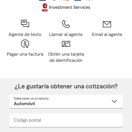
Investment Services
Agente de texto
Llamar al agente
Email al agente
Pagar una factura
Obtén una tarjeta
de identificación
¿Le gustaría obtener una cotización?
Seleccione un producto
Seleccione
un
nombre
de
producto
del
Código postal
Ingresa
Ingresa
_____
menú
un
un
desplegable
código
código