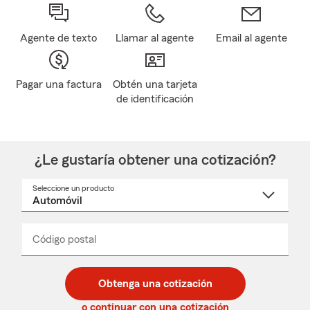
Agente de texto
Llamar al agente
Email al agente
Pagar una factura
Obtén una tarjeta
de identificación
¿Le gustaría obtener una cotización?
Seleccione un producto
Seleccione
un
nombre
de
producto
del
Código postal
Ingresa
Ingresa
_____
menú
un
un
desplegable
código
código
postal
postal
Obtenga una cotización
de
de
5
5
o continuar con una cotización