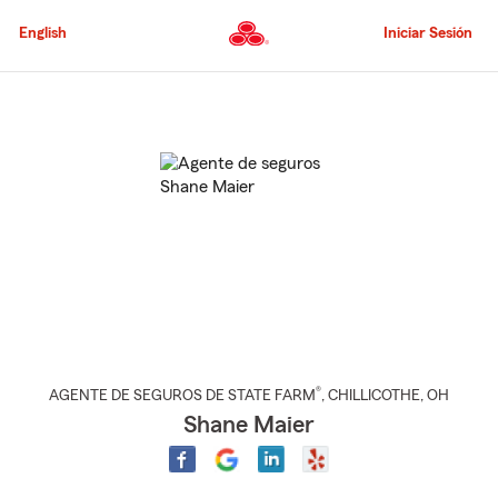
Pasar
al
English
Iniciar Sesión
contenido
principal
Comienzo
del
contenido
principal
®
AGENTE DE SEGUROS DE STATE FARM
,
CHILLICOTHE
, OH
Shane Maier