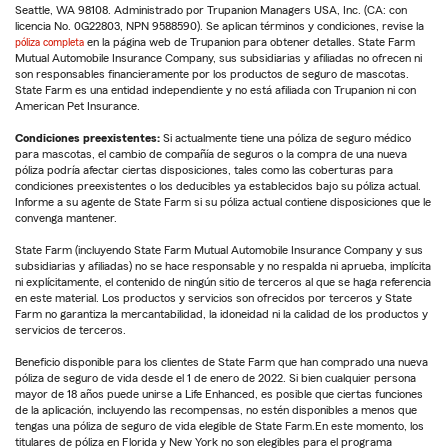
Seattle, WA 98108. Administrado por Trupanion Managers USA, Inc. (CA: con
licencia No. 0G22803, NPN 9588590). Se aplican términos y condiciones, revise la
póliza completa
en la página web de Trupanion para obtener detalles. State Farm
Mutual Automobile Insurance Company, sus subsidiarias y afiliadas no ofrecen ni
son responsables financieramente por los productos de seguro de mascotas.
State Farm es una entidad independiente y no está afiliada con Trupanion ni con
American Pet Insurance.
Condiciones preexistentes:
Si actualmente tiene una póliza de seguro médico
para mascotas, el cambio de compañía de seguros o la compra de una nueva
póliza podría afectar ciertas disposiciones, tales como las coberturas para
condiciones preexistentes o los deducibles ya establecidos bajo su póliza actual.
Informe a su agente de State Farm si su póliza actual contiene disposiciones que le
convenga mantener.
State Farm (incluyendo State Farm Mutual Automobile Insurance Company y sus
subsidiarias y afiliadas) no se hace responsable y no respalda ni aprueba, implícita
ni explícitamente, el contenido de ningún sitio de terceros al que se haga referencia
en este material. Los productos y servicios son ofrecidos por terceros y State
Farm no garantiza la mercantabilidad, la idoneidad ni la calidad de los productos y
servicios de terceros.
Beneficio disponible para los clientes de State Farm que han comprado una nueva
póliza de seguro de vida desde el 1 de enero de 2022. Si bien cualquier persona
mayor de 18 años puede unirse a Life Enhanced, es posible que ciertas funciones
de la aplicación, incluyendo las recompensas, no estén disponibles a menos que
tengas una póliza de seguro de vida elegible de State Farm.En este momento, los
titulares de póliza en Florida y New York no son elegibles para el programa