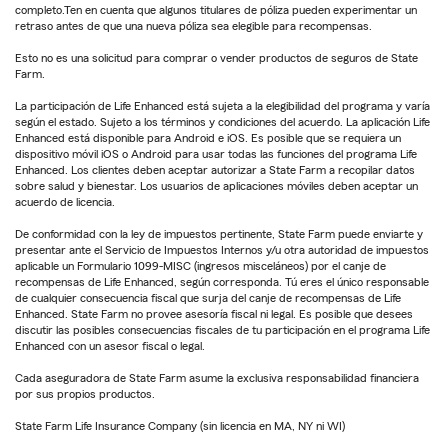
completo.Ten en cuenta que algunos titulares de póliza pueden experimentar un
retraso antes de que una nueva póliza sea elegible para recompensas.
Esto no es una solicitud para comprar o vender productos de seguros de State
Farm.
La participación de Life Enhanced está sujeta a la elegibilidad del programa y varía
según el estado. Sujeto a los términos y condiciones del acuerdo. La aplicación Life
Enhanced está disponible para Android e iOS. Es posible que se requiera un
dispositivo móvil iOS o Android para usar todas las funciones del programa Life
Enhanced. Los clientes deben aceptar autorizar a State Farm a recopilar datos
sobre salud y bienestar. Los usuarios de aplicaciones móviles deben aceptar un
acuerdo de licencia.
De conformidad con la ley de impuestos pertinente, State Farm puede enviarte y
presentar ante el Servicio de Impuestos Internos y/u otra autoridad de impuestos
aplicable un Formulario 1099-MISC (ingresos misceláneos) por el canje de
recompensas de Life Enhanced, según corresponda. Tú eres el único responsable
de cualquier consecuencia fiscal que surja del canje de recompensas de Life
Enhanced. State Farm no provee asesoría fiscal ni legal. Es posible que desees
discutir las posibles consecuencias fiscales de tu participación en el programa Life
Enhanced con un asesor fiscal o legal.
Cada aseguradora de State Farm asume la exclusiva responsabilidad financiera
por sus propios productos.
State Farm Life Insurance Company (sin licencia en MA, NY ni WI)