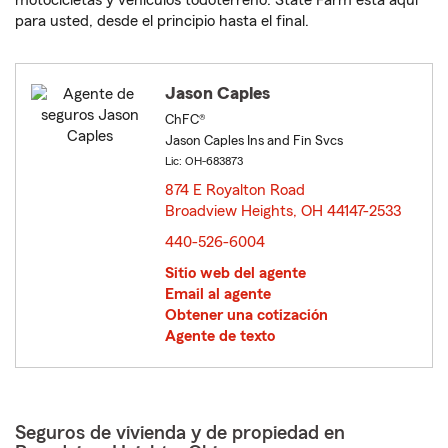
motocicletas y vehículos todoterreno. State Farm está aquí
para usted, desde el principio hasta el final.
Jason Caples
ChFC®
Jason Caples Ins and Fin Svcs
Lic: OH-683873
874 E Royalton Road
Broadview Heights, OH 44147-2533
opens in new window
440-526-6004
Sitio web del agente
Email al agente
Obtener una cotización
Agente de texto
Seguros de vivienda y de propiedad en