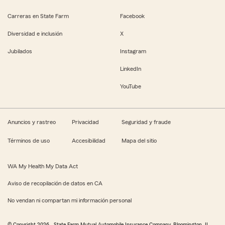
Carreras en State Farm
Facebook
Diversidad e inclusión
X
Jubilados
Instagram
LinkedIn
YouTube
Anuncios y rastreo
Privacidad
Seguridad y fraude
Términos de uso
Accesibilidad
Mapa del sitio
WA My Health My Data Act
Aviso de recopilación de datos en CA
No vendan ni compartan mi información personal
© Copyright
2026
, State Farm Mutual Automobile Insurance Company, Bloomington, IL