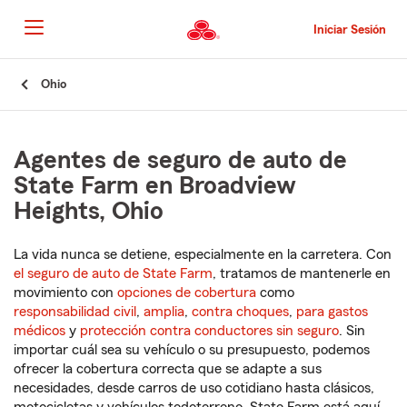
Pasar
al
Iniciar Sesión
contenido
principal
Comienzo
Ohio
del
contenido
principal
Agentes de seguro de auto de
State Farm en Broadview
Heights, Ohio
La vida nunca se detiene, especialmente en la carretera. Con
el seguro de auto de State Farm
, tratamos de mantenerle en
movimiento con
opciones de cobertura
como
responsabilidad civil
,
amplia
,
contra choques
,
para gastos
médicos
y
protección contra conductores sin seguro
. Sin
importar cuál sea su vehículo o su presupuesto, podemos
ofrecer la cobertura correcta que se adapte a sus
necesidades, desde carros de uso cotidiano hasta clásicos,