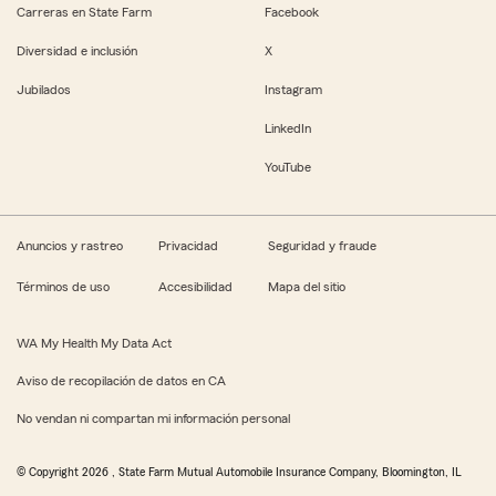
Carreras en State Farm
Facebook
Diversidad e inclusión
X
Jubilados
Instagram
LinkedIn
YouTube
Anuncios y rastreo
Privacidad
Seguridad y fraude
Términos de uso
Accesibilidad
Mapa del sitio
WA My Health My Data Act
Aviso de recopilación de datos en CA
No vendan ni compartan mi información personal
© Copyright
2026
, State Farm Mutual Automobile Insurance Company, Bloomington, IL