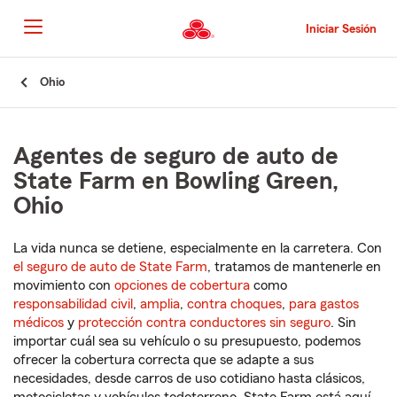
Pasar
al
Iniciar Sesión
contenido
principal
Comienzo
Ohio
del
contenido
principal
Agentes de seguro de auto de
State Farm en Bowling Green,
Ohio
La vida nunca se detiene, especialmente en la carretera. Con
el seguro de auto de State Farm
, tratamos de mantenerle en
movimiento con
opciones de cobertura
como
responsabilidad civil
,
amplia
,
contra choques
,
para gastos
médicos
y
protección contra conductores sin seguro
. Sin
importar cuál sea su vehículo o su presupuesto, podemos
ofrecer la cobertura correcta que se adapte a sus
necesidades, desde carros de uso cotidiano hasta clásicos,