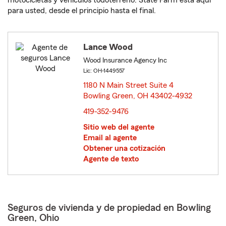
motocicletas y vehículos todoterreno. State Farm está aquí
para usted, desde el principio hasta el final.
Lance Wood
Wood Insurance Agency Inc
Lic: OH-1449557
1180 N Main Street Suite 4
Bowling Green, OH 43402-4932
opens in new window
419-352-9476
Sitio web del agente
Email al agente
Obtener una cotización
Agente de texto
Seguros de vivienda y de propiedad en Bowling
Green, Ohio