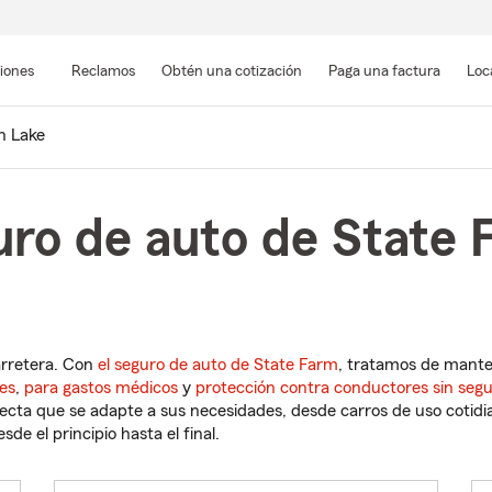
Pasar
al
siones
Reclamos
Obtén una cotización
Paga una factura
Loc
contenido
principal
n Lake
uro de auto de State
arretera. Con
el seguro de auto de State Farm
, tratamos de mant
es
,
para gastos médicos
y
protección contra conductores sin seg
cta que se adapte a sus necesidades, desde carros de uso cotidian
de el principio hasta el final.