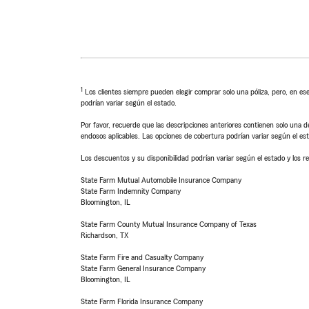
1
Los clientes siempre pueden elegir comprar solo una póliza, pero, en ese
podrían variar según el estado.
Por favor, recuerde que las descripciones anteriores contienen solo una de
endosos aplicables. Las opciones de cobertura podrían variar según el es
Los descuentos y su disponibilidad podrían variar según el estado y los re
State Farm Mutual Automobile Insurance Company
State Farm Indemnity Company
Bloomington, IL
State Farm County Mutual Insurance Company of Texas
Richardson, TX
State Farm Fire and Casualty Company
State Farm General Insurance Company
Bloomington, IL
State Farm Florida Insurance Company