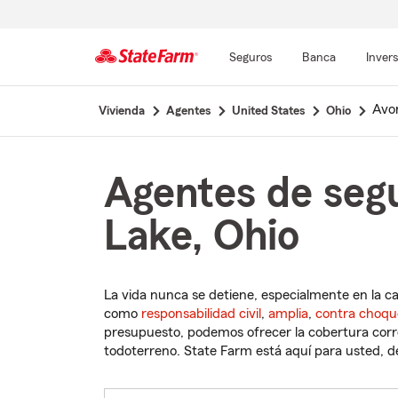
Seguros
Banca
Inver
Comienzo
Avo
Vivienda
Agentes
United States
Ohio
del
contenido
principal
Agentes de seg
Lake, Ohio
La vida nunca se detiene, especialmente en la c
como
responsabilidad civil
,
amplia
,
contra choqu
presupuesto, podemos ofrecer la cobertura corre
todoterreno. State Farm está aquí para usted, des