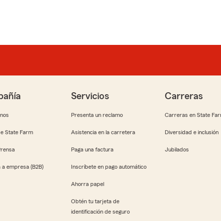
añía
Servicios
Carreras
anos
Presenta un reclamo
Carreras en State Fa
e State Farm
Asistencia en la carretera
Diversidad e inclusión
Prensa
Paga una factura
Jubilados
 a empresa (B2B)
Inscríbete en pago automático
Ahorra papel
Obtén tu tarjeta de
identificación de seguro