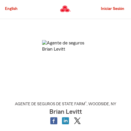
Pasar
al
English
Iniciar Sesión
contenido
principal
Comienzo
del
contenido
principal
®
AGENTE DE SEGUROS DE STATE FARM
,
WOODSIDE
, NY
Brian Levitt