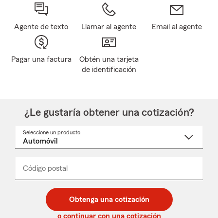
Agente de texto
Llamar al agente
Email al agente
Pagar una factura
Obtén una tarjeta
de identificación
¿Le gustaría obtener una cotización?
Seleccione un producto
Seleccione
un
nombre
de
producto
del
Código postal
Ingresa
Ingresa
_____
menú
un
un
desplegable
código
código
postal
postal
Obtenga una cotización
de
de
5
5
o continuar con una cotización