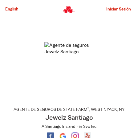
Pasar
al
English
Iniciar Sesión
contenido
principal
Comienzo
del
contenido
principal
®
AGENTE DE SEGUROS DE STATE FARM
,
WEST NYACK
, NY
Jewelz Santiago
A Santiago Ins and Fin Svc Inc