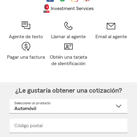
Investment Services
Agente de texto
Llamar al agente
Email al agente
Pagar una factura
Obtén una tarjeta
de identificación
¿Le gustaría obtener una cotización?
Seleccione un producto
Seleccione
un
nombre
de
producto
del
Código postal
Ingresa
Ingresa
_____
menú
un
un
desplegable
código
código