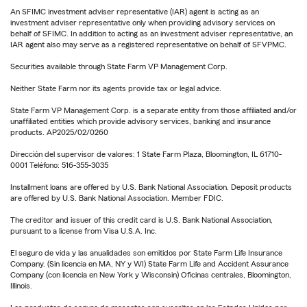
An SFIMC investment adviser representative (IAR) agent is acting as an
investment adviser representative only when providing advisory services on
behalf of SFIMC. In addition to acting as an investment adviser representative, an
IAR agent also may serve as a registered representative on behalf of SFVPMC.
Securities available through State Farm VP Management Corp.
Neither State Farm nor its agents provide tax or legal advice.
State Farm VP Management Corp. is a separate entity from those affiliated and/or
unaffiliated entities which provide advisory services, banking and insurance
products. AP2025/02/0260
Dirección del supervisor de valores: 1 State Farm Plaza, Bloomington, IL 61710-
0001 Teléfono: 516-355-3035
Installment loans are offered by U.S. Bank National Association. Deposit products
are offered by U.S. Bank National Association. Member FDIC.
The creditor and issuer of this credit card is U.S. Bank National Association,
pursuant to a license from Visa U.S.A. Inc.
El seguro de vida y las anualidades son emitidos por State Farm Life Insurance
Company. (Sin licencia en MA, NY y WI) State Farm Life and Accident Assurance
Company (con licencia en New York y Wisconsin) Oficinas centrales, Bloomington,
Illinois.