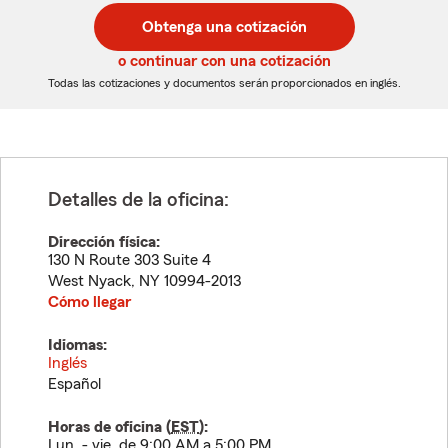
postal
postal
Obtenga una cotización
de
de
5
5
o continuar con una cotización
dígitos
dígitos
Todas las cotizaciones y documentos serán proporcionados en inglés.
Detalles de la oficina:
Dirección física:
130 N Route 303 Suite 4
West Nyack
,
NY
10994-2013
Cómo llegar
Idiomas:
Inglés
Español
Horas de oficina (
EST
):
Lun. - vie. de 9:00 AM a 5:00 PM