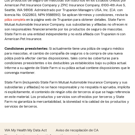
Los productos de seguro de mascotas son suscritos en los Estados Unidos por
American Pet Insurance Company y ZPIC Insurance Company, 6100-4th Ave S,
Seattle, WA 98108. Administrado por Trupanion Managers USA, Inc. (CA: con
licencia No. 0G22803, NPN 9588590). Se aplican términos y condiciones, revise la
póliza completa
en la página web de Trupanion para obtener detalles. State Farm
Mutual Automobile Insurance Company, sus subsidiarias y afiliadas no ofrecen ni
son responsables financieramente por los productos de seguro de mascotas.
State Farm es una entidad independiente y no está afiliada con Trupanion ni con
American Pet Insurance.
Condiciones preexistentes:
Si actualmente tiene una póliza de seguro médico
para mascotas, el cambio de compañía de seguros o la compra de una nueva
póliza podría afectar ciertas disposiciones, tales como las coberturas para
condiciones preexistentes o los deducibles ya establecidos bajo su póliza actual.
Informe a su agente de State Farm si su póliza actual contiene disposiciones que le
convenga mantener.
State Farm (incluyendo State Farm Mutual Automobile Insurance Company y sus
subsidiarias y afiliadas) no se hace responsable y no respalda ni aprueba, implícita
ni explícitamente, el contenido de ningún sitio de terceros al que se haga referencia
en este material. Los productos y servicios son ofrecidos por terceros y State
Farm no garantiza la mercantabilidad, la idoneidad ni la calidad de los productos y
servicios de terceros.
WA My Health My Data Act
Aviso de recopilación de CA