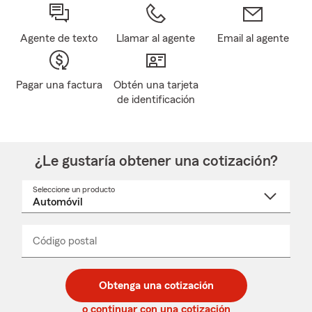
Agente de texto
Llamar al agente
Email al agente
Pagar una factura
Obtén una tarjeta
de identificación
¿Le gustaría obtener una cotización?
Seleccione un producto
Seleccione
un
nombre
de
producto
del
Código postal
Ingresa
Ingresa
_____
menú
un
un
desplegable
código
código
postal
postal
Obtenga una cotización
de
de
5
5
o continuar con una cotización