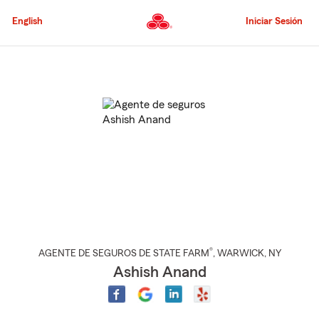
Pasar
al
English
Iniciar Sesión
contenido
principal
Comienzo
del
contenido
principal
®
AGENTE DE SEGUROS DE STATE FARM
,
WARWICK
, NY
Ashish Anand