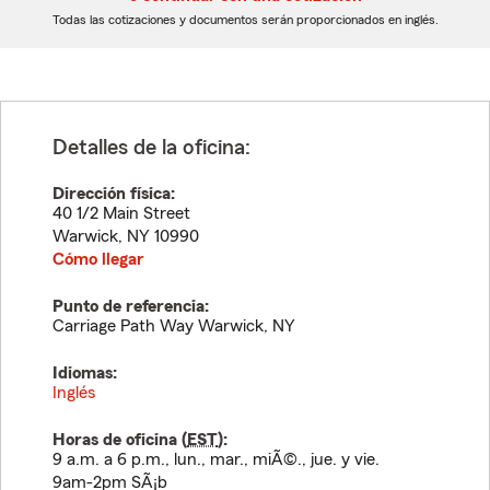
dígitos
dígitos
Todas las cotizaciones y documentos serán proporcionados en inglés.
Detalles de la oficina:
Dirección física:
40 1/2 Main Street
Warwick
,
NY
10990
Cómo llegar
Punto de referencia:
Carriage Path Way Warwick, NY
Idiomas:
Inglés
Horas de oficina (
EST
):
9 a.m. a 6 p.m., lun., mar., miÃ©., jue. y vie.
9am-2pm SÃ¡b