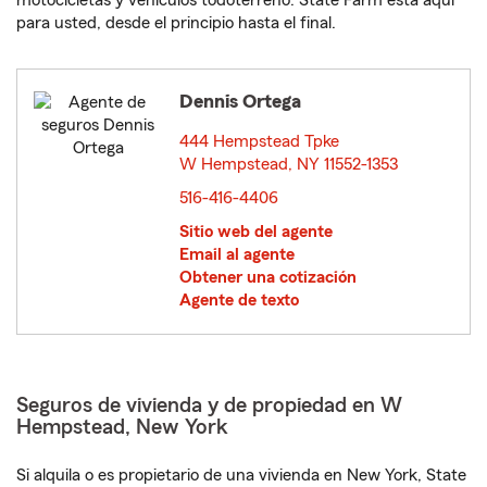
motocicletas y vehículos todoterreno. State Farm está aquí
para usted, desde el principio hasta el final.
Dennis Ortega
444 Hempstead Tpke
W Hempstead, NY 11552-1353
opens in new window
516-416-4406
Sitio web del agente
Email al agente
Obtener una cotización
Agente de texto
Seguros de vivienda y de propiedad en W
Hempstead, New York
Si alquila o es propietario de una vivienda en New York, State