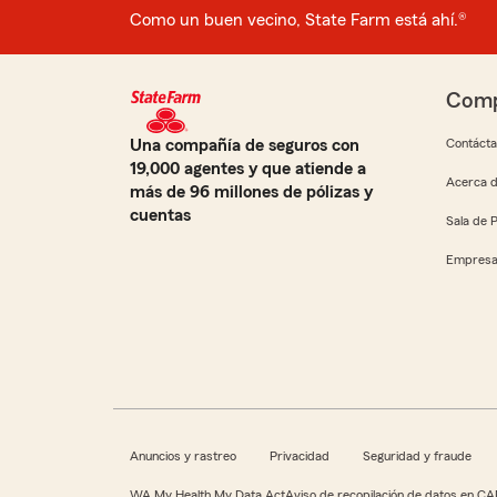
Como un buen vecino, State Farm está ahí.®
Comp
Una compañía de seguros con
Contáct
19,000 agentes y que atiende a
Acerca d
más de 96 millones de pólizas y
cuentas
Sala de 
Empresa
Anuncios y rastreo
Privacidad
Seguridad y fraude
WA My Health My Data Act
Aviso de recopilación de datos en CA