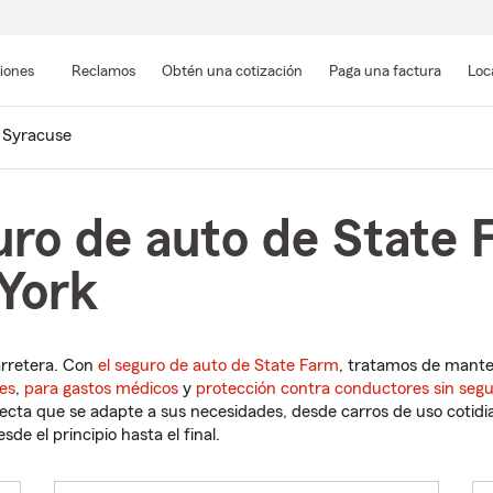
Pasar
al
siones
Reclamos
Obtén una cotización
Paga una factura
Loc
contenido
principal
Syracuse
uro de auto de State 
York
arretera. Con
el seguro de auto de State Farm
, tratamos de mant
es
,
para gastos médicos
y
protección contra conductores sin seg
cta que se adapte a sus necesidades, desde carros de uso cotidian
de el principio hasta el final.