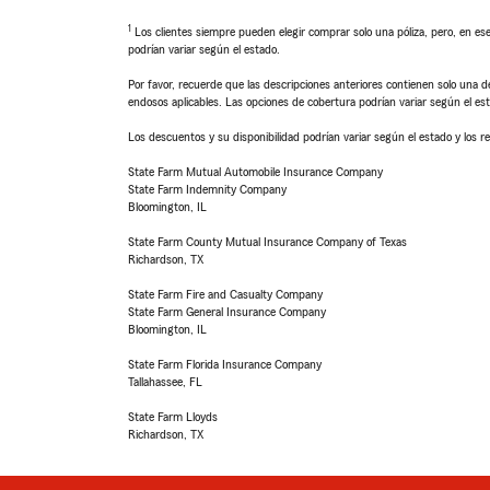
1
Los clientes siempre pueden elegir comprar solo una póliza, pero, en ese
podrían variar según el estado.
Por favor, recuerde que las descripciones anteriores contienen solo una de
endosos aplicables. Las opciones de cobertura podrían variar según el es
Los descuentos y su disponibilidad podrían variar según el estado y los re
State Farm Mutual Automobile Insurance Company
State Farm Indemnity Company
Bloomington, IL
State Farm County Mutual Insurance Company of Texas
Richardson, TX
State Farm Fire and Casualty Company
State Farm General Insurance Company
Bloomington, IL
State Farm Florida Insurance Company
Tallahassee, FL
State Farm Lloyds
Richardson, TX