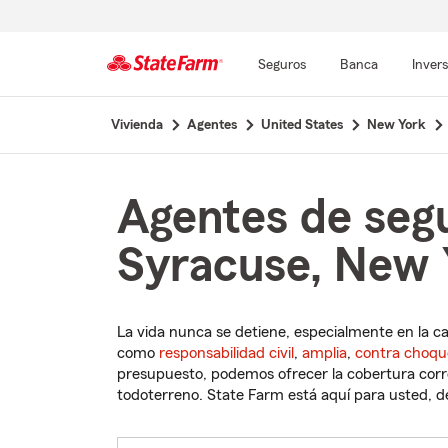
Seguros
Banca
Inver
Comienzo
Vivienda
Agentes
United States
New York
del
contenido
principal
Agentes de seg
Syracuse, New 
La vida nunca se detiene, especialmente en la c
como
responsabilidad civil
,
amplia
,
contra choqu
presupuesto, podemos ofrecer la cobertura corre
todoterreno. State Farm está aquí para usted, des