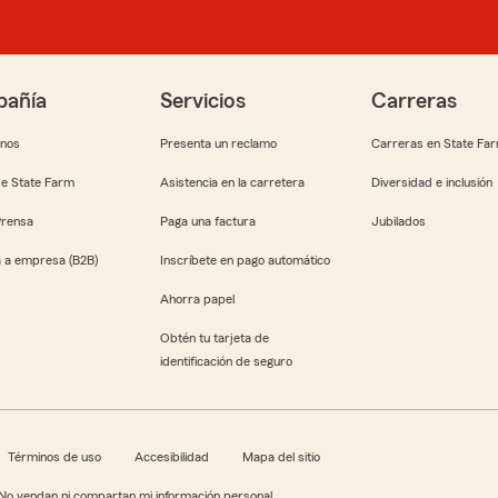
añía
Servicios
Carreras
anos
Presenta un reclamo
Carreras en State Fa
e State Farm
Asistencia en la carretera
Diversidad e inclusión
Prensa
Paga una factura
Jubilados
 a empresa (B2B)
Inscríbete en pago automático
Ahorra papel
Obtén tu tarjeta de
identificación de seguro
Términos de uso
Accesibilidad
Mapa del sitio
No vendan ni compartan mi información personal