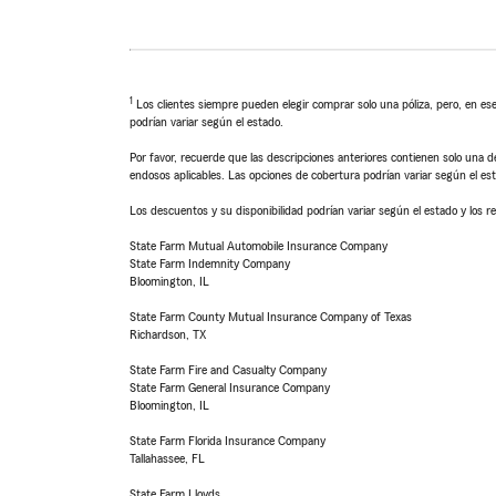
1
Los clientes siempre pueden elegir comprar solo una póliza, pero, en ese
podrían variar según el estado.
Por favor, recuerde que las descripciones anteriores contienen solo una de
endosos aplicables. Las opciones de cobertura podrían variar según el es
Los descuentos y su disponibilidad podrían variar según el estado y los re
State Farm Mutual Automobile Insurance Company
State Farm Indemnity Company
Bloomington, IL
State Farm County Mutual Insurance Company of Texas
Richardson, TX
State Farm Fire and Casualty Company
State Farm General Insurance Company
Bloomington, IL
State Farm Florida Insurance Company
Tallahassee, FL
State Farm Lloyds