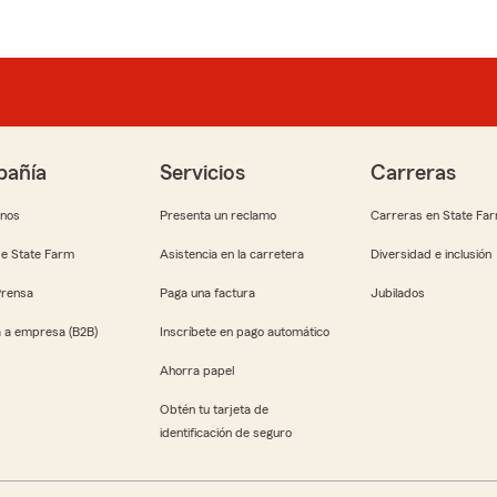
añía
Servicios
Carreras
anos
Presenta un reclamo
Carreras en State Fa
e State Farm
Asistencia en la carretera
Diversidad e inclusión
Prensa
Paga una factura
Jubilados
 a empresa (B2B)
Inscríbete en pago automático
Ahorra papel
Obtén tu tarjeta de
identificación de seguro