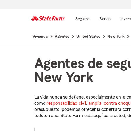
Seguros
Banca
Inver
Comienzo
Vivienda
Agentes
United States
New York
del
contenido
principal
Agentes de seg
New York
La vida nunca se detiene, especialmente en la c
como
responsabilidad civil
,
amplia
,
contra choqu
presupuesto, podemos ofrecer la cobertura corre
todoterreno. State Farm está aquí para usted, des