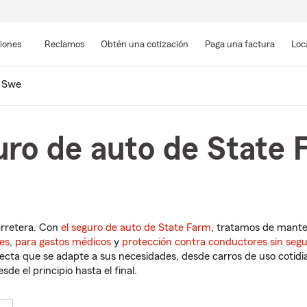
Pasar
al
siones
Reclamos
Obtén una cotización
Paga una factura
Loc
contenido
principal
Swe
uro de auto de State 
arretera. Con
el seguro de auto de State Farm
, tratamos de mant
es
,
para gastos médicos
y
protección contra conductores sin seg
cta que se adapte a sus necesidades, desde carros de uso cotidian
de el principio hasta el final.