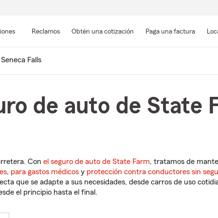
Pasar
al
siones
Reclamos
Obtén una cotización
Paga una factura
Loc
contenido
principal
Seneca Falls
uro de auto de State
arretera. Con
el seguro de auto de State Farm
, tratamos de mant
es
,
para gastos médicos
y
protección contra conductores sin seg
cta que se adapte a sus necesidades, desde carros de uso cotidian
de el principio hasta el final.