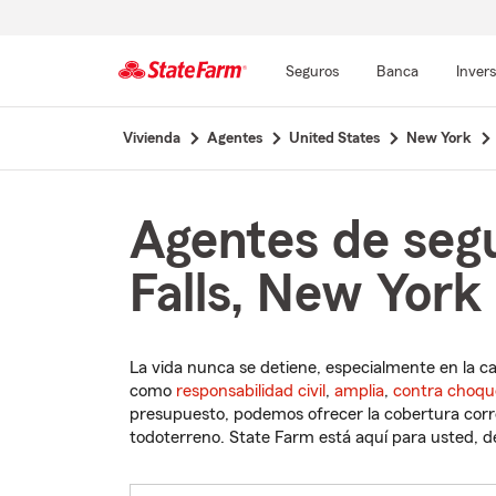
Seguros
Banca
Inver
Comienzo
Vivienda
Agentes
United States
New York
del
contenido
principal
Agentes de seg
Falls, New York
La vida nunca se detiene, especialmente en la c
como
responsabilidad civil
,
amplia
,
contra choqu
presupuesto, podemos ofrecer la cobertura corre
todoterreno. State Farm está aquí para usted, des