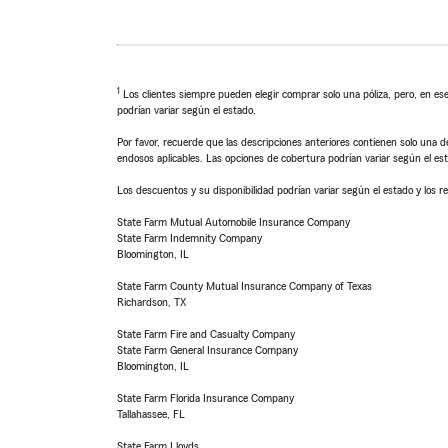
1
Los clientes siempre pueden elegir comprar solo una póliza, pero, en ese
podrían variar según el estado.
Por favor, recuerde que las descripciones anteriores contienen solo una de
endosos aplicables. Las opciones de cobertura podrían variar según el es
Los descuentos y su disponibilidad podrían variar según el estado y los re
State Farm Mutual Automobile Insurance Company
State Farm Indemnity Company
Bloomington, IL
State Farm County Mutual Insurance Company of Texas
Richardson, TX
State Farm Fire and Casualty Company
State Farm General Insurance Company
Bloomington, IL
State Farm Florida Insurance Company
Tallahassee, FL
State Farm Lloyds