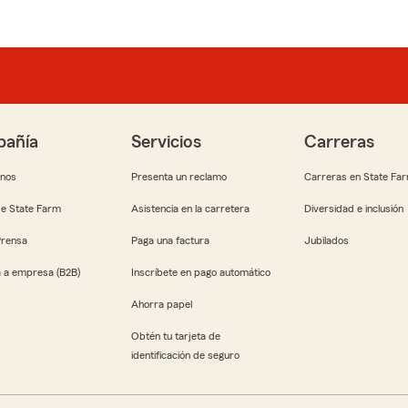
añía
Servicios
Carreras
anos
Presenta un reclamo
Carreras en State Fa
e State Farm
Asistencia en la carretera
Diversidad e inclusión
Prensa
Paga una factura
Jubilados
 a empresa (B2B)
Inscríbete en pago automático
Ahorra papel
Obtén tu tarjeta de
identificación de seguro