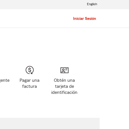
English
Iniciar Sesión
gente
Pagar una
Obtén una
factura
tarjeta de
identificación