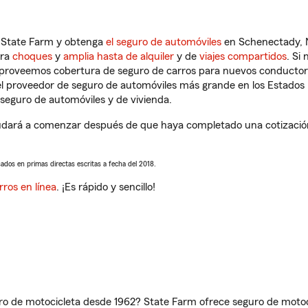
n State Farm y obtenga
el seguro de automóviles
en Schenectady, N
tra
choques
y
amplia hasta de alquiler
y de
viajes compartidos
. Si
s proveemos cobertura de seguro de carros para nuevos conductores
l proveedor de seguro de automóviles más grande en los Estados
seguro de automóviles y de vivienda.
dará a comenzar después de que haya completado una cotización 
sados en primas directas escritas a fecha del 2018.
rros en línea
. ¡Es rápido y sencillo!
ro de motocicleta desde 1962? State Farm ofrece seguro de motoci