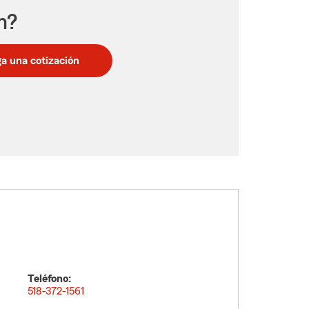
n?
a una cotización
Teléfono:
518-372-1561