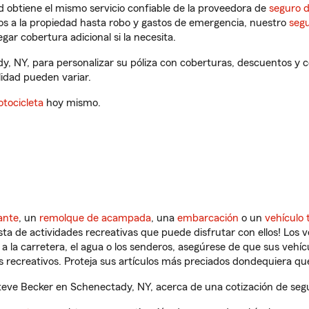
 obtiene el mismo servicio confiable de la proveedora de
seguro 
os a la propiedad hasta robo y gastos de emergencia, nuestro
segu
gar cobertura adicional si la necesita.
y, NY, para personalizar su póliza con coberturas, descuentos y
ilidad pueden variar.
tocicleta
hoy mismo.
ante
, un
remolque de acampada
, una
embarcación
o un
vehículo 
ista de actividades recreativas que puede disfrutar con ellos! Los 
a la carretera, el agua o los senderos, asegúrese de que sus vehí
 recreativos. Proteja sus artículos más preciados dondequiera qu
eve Becker en Schenectady, NY, acerca de una cotización de segur