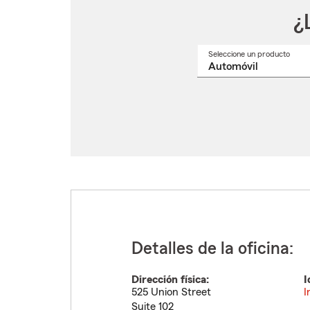
¿
Seleccione un producto
Selec
un
nomb
de
produ
del
menú
despl
Detalles de la oficina:
Dirección física:
I
525 Union Street
I
Suite 102