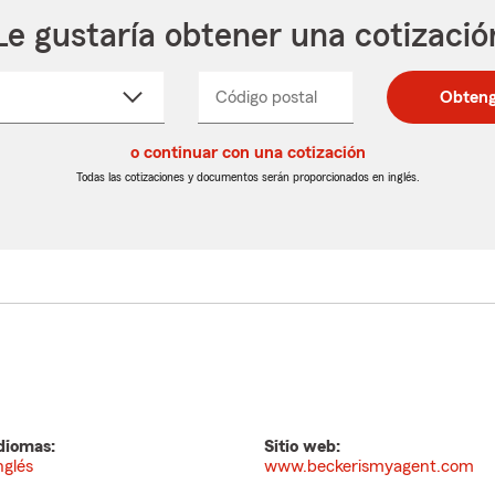
Le gustaría obtener una cotizació
cione
Código postal
Ingresa
Ingresa
Obteng
_____
un
un
re
código
código
cto
o continuar con una cotización
postal
postal
de
de
Todas las cotizaciones y documentos serán proporcionados en inglés.
egable
5
5
dígitos
dígitos
diomas:
Sitio web:
nglés
www.beckerismyagent.com