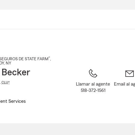
Pasar
al
contenido
principal
®
SEGUROS DE STATE FARM
,
DY
, NY
 Becker
,
CLU®
Llamar al agente
Email al a
518-372-1561
ent Services