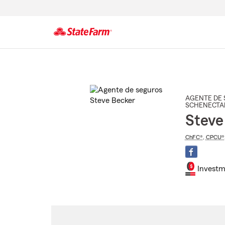
Comienzo
del
contenido
principal
AGENTE DE 
SCHENECTA
Steve
ChFC®
,
CPCU®
Investm