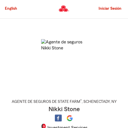
Pasar
al
English
Iniciar Sesión
contenido
principal
Comienzo
del
contenido
principal
®
AGENTE DE SEGUROS DE STATE FARM
,
SCHENECTADY
, NY
Nikki Stone
Investment Services