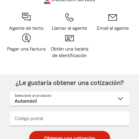
Agente de texto
Llamar al agente
Email al agente
Pagar una factura
Obtén una tarjeta
de identificación
¿Le gustaría obtener una cotización?
Seleccione un producto
Seleccione
un
nombre
de
producto
del
Código postal
Ingresa
Ingresa
_____
menú
un
un
desplegable
código
código
postal
postal
Obtenga una cotización