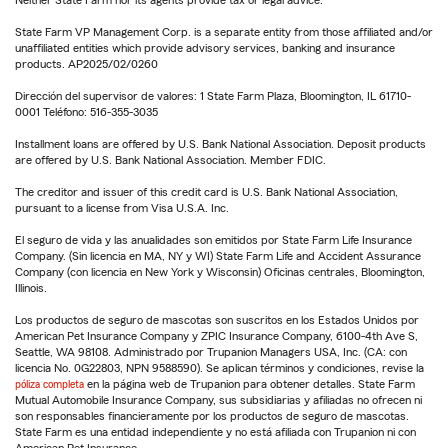
Neither State Farm nor its agents provide tax or legal advice.
State Farm VP Management Corp. is a separate entity from those affiliated and/or
unaffiliated entities which provide advisory services, banking and insurance
products. AP2025/02/0260
Dirección del supervisor de valores: 1 State Farm Plaza, Bloomington, IL 61710-
0001 Teléfono: 516-355-3035
Installment loans are offered by U.S. Bank National Association. Deposit products
are offered by U.S. Bank National Association. Member FDIC.
The creditor and issuer of this credit card is U.S. Bank National Association,
pursuant to a license from Visa U.S.A. Inc.
El seguro de vida y las anualidades son emitidos por State Farm Life Insurance
Company. (Sin licencia en MA, NY y WI) State Farm Life and Accident Assurance
Company (con licencia en New York y Wisconsin) Oficinas centrales, Bloomington,
Illinois.
Los productos de seguro de mascotas son suscritos en los Estados Unidos por
American Pet Insurance Company y ZPIC Insurance Company, 6100-4th Ave S,
Seattle, WA 98108. Administrado por Trupanion Managers USA, Inc. (CA: con
licencia No. 0G22803, NPN 9588590). Se aplican términos y condiciones, revise la
póliza completa
en la página web de Trupanion para obtener detalles. State Farm
Mutual Automobile Insurance Company, sus subsidiarias y afiliadas no ofrecen ni
son responsables financieramente por los productos de seguro de mascotas.
State Farm es una entidad independiente y no está afiliada con Trupanion ni con