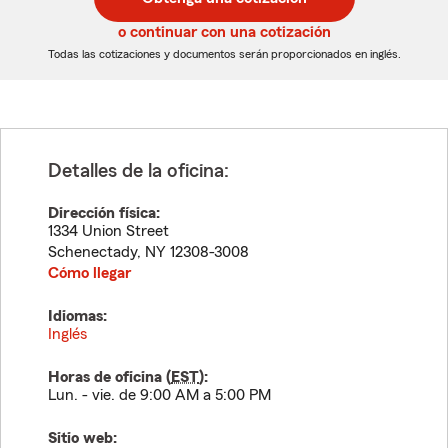
de
de
5
5
o continuar con una cotización
dígitos
dígitos
Todas las cotizaciones y documentos serán proporcionados en inglés.
Detalles de la oficina:
Dirección física:
1334 Union Street
Schenectady
,
NY
12308-3008
Cómo llegar
Idiomas:
Inglés
Horas de oficina (
EST
):
Lun. - vie. de 9:00 AM a 5:00 PM
Sitio web: