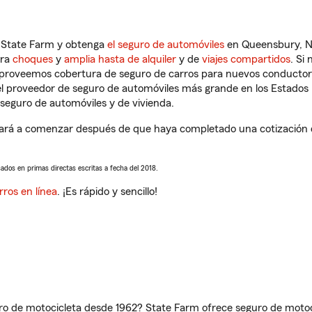
n State Farm y obtenga
el seguro de automóviles
en Queensbury, NY
tra
choques
y
amplia hasta de alquiler
y de
viajes compartidos
. Si
s proveemos cobertura de seguro de carros para nuevos conductores
l proveedor de seguro de automóviles más grande en los Estados
seguro de automóviles y de vivienda.
ará a comenzar después de que haya completado una cotización de
sados en primas directas escritas a fecha del 2018.
rros en línea
. ¡Es rápido y sencillo!
ro de motocicleta desde 1962? State Farm ofrece seguro de motoci