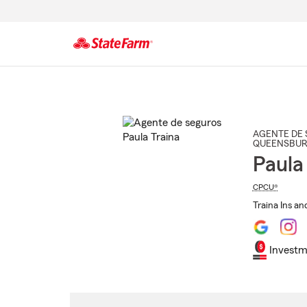
Comienzo
del
contenido
principal
AGENTE DE 
QUEENSBUR
Paula
CPCU®
Traina Ins an
Investm