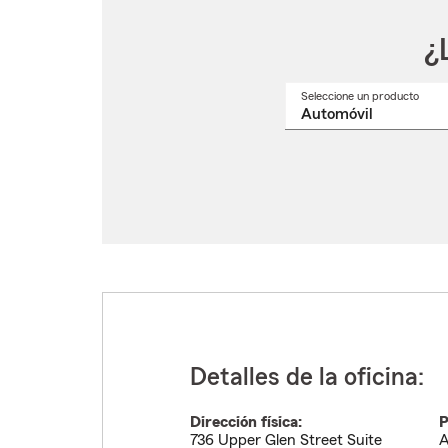
¿
Seleccione un producto
Selec
un
nomb
de
produ
del
menú
despl
Detalles de la oficina:
Dirección física:
P
736 Upper Glen Street Suite
A