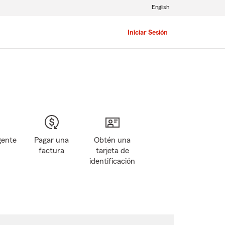
English
Iniciar Sesión
gente
Pagar una
Obtén una
factura
tarjeta de
identificación