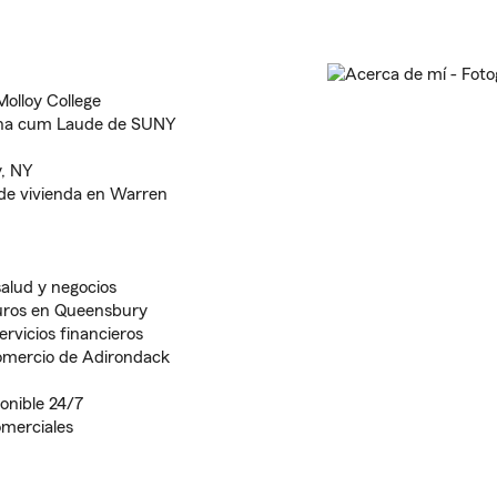
olloy College
gna cum Laude de SUNY
, NY
de vivienda en Warren
alud y negocios
uros en Queensbury
ervicios financieros
omercio de Adirondack
ponible 24/7
omerciales