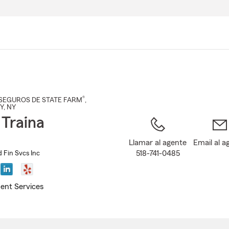
Pasar
al
contenido
principal
®
SEGUROS DE STATE FARM
,
Y
, NY
 Traina
Llamar al agente
Email al a
518-741-0485
d Fin Svcs Inc
ent Services