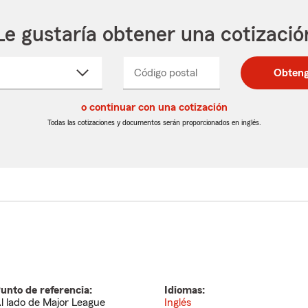
Le gustaría obtener una cotizació
cione
Código postal
Ingresa
Ingresa
Obteng
_____
un
un
re
código
código
cto
o continuar con una cotización
postal
postal
de
de
Todas las cotizaciones y documentos serán proporcionados en inglés.
egable
5
5
dígitos
dígitos
unto de referencia:
Idiomas:
l lado de Major League
Inglés