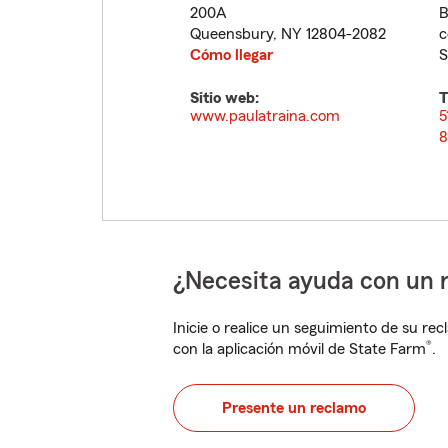
200A
B
Queensbury
,
NY
12804-2082
c
Cómo llegar
S
Sitio web:
T
www.paulatraina.com
5
8
¿Necesita ayuda con un 
Inicie o realice un seguimiento de su rec
®
con la aplicación móvil de State Farm
.
Presente un reclamo