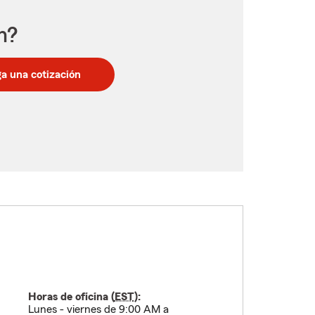
n?
a una cotización
Horas de oficina (
EST
):
Lunes - viernes de 9:00 AM a