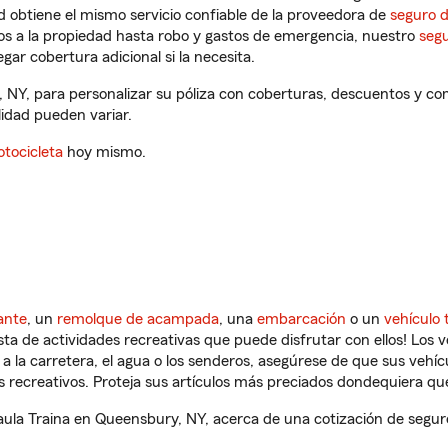
 obtiene el mismo servicio confiable de la proveedora de
seguro 
os a la propiedad hasta robo y gastos de emergencia, nuestro
segu
gar cobertura adicional si la necesita.
, NY, para personalizar su póliza con coberturas, descuentos y c
ilidad pueden variar.
tocicleta
hoy mismo.
ante
, un
remolque de acampada
, una
embarcación
o un
vehículo 
ista de actividades recreativas que puede disfrutar con ellos! Los 
a la carretera, el agua o los senderos, asegúrese de que sus vehí
 recreativos. Proteja sus artículos más preciados dondequiera qu
la Traina en Queensbury, NY, acerca de una cotización de seguro