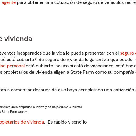
n agente
para obtener una cotización de seguro de vehículos recre
e vivienda
eventos inesperados que la vida le pueda presentar con el
seguro 
1
ué está cubierto?
Su seguro de vivienda le garantiza que puede r
dad personal
está cubierta incluso si está de vacaciones, está haci
propietarios de vivienda eligen a State Farm como su compañía 
ará a comenzar después de que haya completado una cotización d
completa de la propiedad cubierta y de las pérdidas cubiertas.
y State Farm Archive.
opietarios de vivienda
. ¡Es rápido y sencillo!