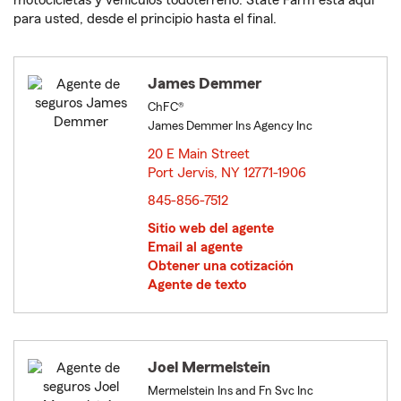
motocicletas y vehículos todoterreno. State Farm está aquí
para usted, desde el principio hasta el final.
James Demmer
ChFC®
James Demmer Ins Agency Inc
20 E Main Street
Port Jervis, NY 12771-1906
opens in new window
845-856-7512
Sitio web del agente
Email al agente
Obtener una cotización
Agente de texto
Joel Mermelstein
Mermelstein Ins and Fn Svc Inc