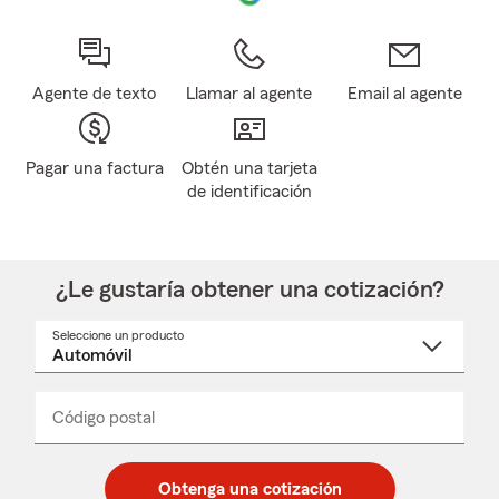
Agente de texto
Llamar al agente
Email al agente
Pagar una factura
Obtén una tarjeta
de identificación
¿Le gustaría obtener una cotización?
Seleccione un producto
Seleccione
un
nombre
de
producto
del
Código postal
Ingresa
Ingresa
_____
menú
un
un
desplegable
código
código
postal
postal
Obtenga una cotización
de
de