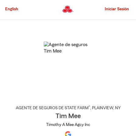
Pasar
al
English
Iniciar Sesión
contenido
principal
Comienzo
del
contenido
principal
®
AGENTE DE SEGUROS DE STATE FARM
,
PLAINVIEW
, NY
Tim Mee
Timothy A Mee Agcy Inc