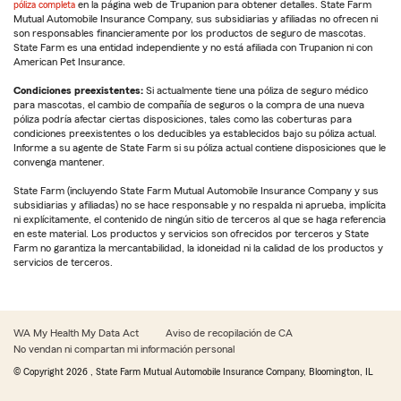
póliza completa
en la página web de Trupanion para obtener detalles. State Farm
Mutual Automobile Insurance Company, sus subsidiarias y afiliadas no ofrecen ni
son responsables financieramente por los productos de seguro de mascotas.
State Farm es una entidad independiente y no está afiliada con Trupanion ni con
American Pet Insurance.
Condiciones preexistentes:
Si actualmente tiene una póliza de seguro médico
para mascotas, el cambio de compañía de seguros o la compra de una nueva
póliza podría afectar ciertas disposiciones, tales como las coberturas para
condiciones preexistentes o los deducibles ya establecidos bajo su póliza actual.
Informe a su agente de State Farm si su póliza actual contiene disposiciones que le
convenga mantener.
State Farm (incluyendo State Farm Mutual Automobile Insurance Company y sus
subsidiarias y afiliadas) no se hace responsable y no respalda ni aprueba, implícita
ni explícitamente, el contenido de ningún sitio de terceros al que se haga referencia
en este material. Los productos y servicios son ofrecidos por terceros y State
Farm no garantiza la mercantabilidad, la idoneidad ni la calidad de los productos y
servicios de terceros.
WA My Health My Data Act
Aviso de recopilación de CA
No vendan ni compartan mi información personal
© Copyright
2026
, State Farm Mutual Automobile Insurance Company, Bloomington, IL