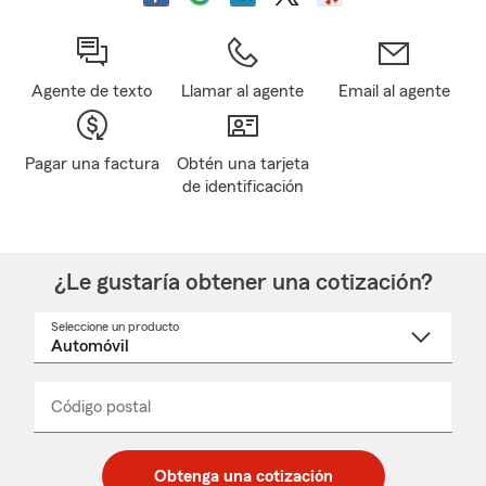
Agente de texto
Llamar al agente
Email al agente
Pagar una factura
Obtén una tarjeta
de identificación
¿Le gustaría obtener una cotización?
Seleccione un producto
Seleccione
un
nombre
de
producto
del
Código postal
Ingresa
Ingresa
_____
menú
un
un
desplegable
código
código
postal
postal
Obtenga una cotización
de
de