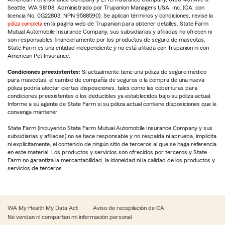
Seattle, WA 98108. Administrado por Trupanion Managers USA, Inc. (CA: con
licencia No. 0G22803, NPN 9588590). Se aplican términos y condiciones, revise la
póliza completa
en la página web de Trupanion para obtener detalles. State Farm
Mutual Automobile Insurance Company, sus subsidiarias y afiliadas no ofrecen ni
son responsables financieramente por los productos de seguro de mascotas.
State Farm es una entidad independiente y no está afiliada con Trupanion ni con
American Pet Insurance.
Condiciones preexistentes:
Si actualmente tiene una póliza de seguro médico
para mascotas, el cambio de compañía de seguros o la compra de una nueva
póliza podría afectar ciertas disposiciones, tales como las coberturas para
condiciones preexistentes o los deducibles ya establecidos bajo su póliza actual.
Informe a su agente de State Farm si su póliza actual contiene disposiciones que le
convenga mantener.
State Farm (incluyendo State Farm Mutual Automobile Insurance Company y sus
subsidiarias y afiliadas) no se hace responsable y no respalda ni aprueba, implícita
ni explícitamente, el contenido de ningún sitio de terceros al que se haga referencia
en este material. Los productos y servicios son ofrecidos por terceros y State
Farm no garantiza la mercantabilidad, la idoneidad ni la calidad de los productos y
servicios de terceros.
WA My Health My Data Act
Aviso de recopilación de CA
No vendan ni compartan mi información personal