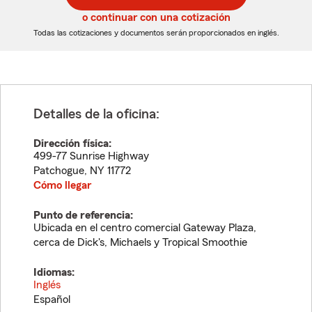
5
5
o continuar con una cotización
dígitos
dígitos
Todas las cotizaciones y documentos serán proporcionados en inglés.
Detalles de la oficina:
Dirección física:
499-77 Sunrise Highway
Patchogue
,
NY
11772
Cómo llegar
Punto de referencia:
Ubicada en el centro comercial Gateway Plaza,
cerca de Dick's, Michaels y Tropical Smoothie
Idiomas:
Inglés
Español