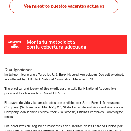
Vea nuestros puestos vacantes actuales
Divulgaciones
Installment loans are offered by U.S. Bank National Association. Deposit products
are offered by U.S. Bank National Association. Member FDIC.
The creditor and issuer of this credit card is U.S. Bank National Association,
pursuant to a license from Visa U.S.A. Inc.
El seguro de vida y las anualidades son emitidos por State Farm Life Insurance
Company. (Sin licencia en MA, NY y WI) State Farm Life and Accident Assurance
Company (con licencia en New York y Wisconsin) Oficinas centrales, Bloomington,
Illinois.
Los productos de seguro de mascotas son suscritos en los Estados Unidos por
American Pet Insurance Company y ZPIC Insurance Company, 6100-4th Ave S,