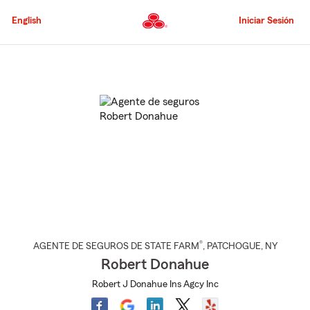
Pasar
al
English
Iniciar Sesión
contenido
principal
Comienzo
del
contenido
principal
®
AGENTE DE SEGUROS DE STATE FARM
,
PATCHOGUE
, NY
Robert Donahue
Robert J Donahue Ins Agcy Inc