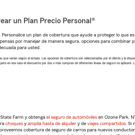
ear un Plan Precio Personal®
. Personalice un plan de cobertura que ayude a proteger lo que es 
pensas por manejar de manera segura, opciones para combinar p
adecuada para usted.
 que varían según el estado. Las opciones de cobertura son seleccionadas por el cliente y la disponib
, pero en ese caso el descuento por dos o más compras de diferentes líneas de seguro no aplicará. 
n State Farm y obtenga
el seguro de automóviles
en Ozone Park, NY
tra
choques
y
amplia hasta de alquiler
y de
viajes compartidos
. Si
s proveemos cobertura de seguro de carros para nuevos conductores