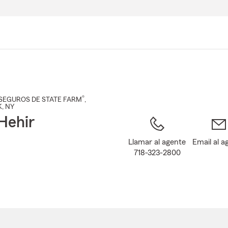
Pasar
al
contenido
principal
®
SEGUROS DE STATE FARM
,
K
, NY
Hehir
Llamar al agente
Email al a
718-323-2800