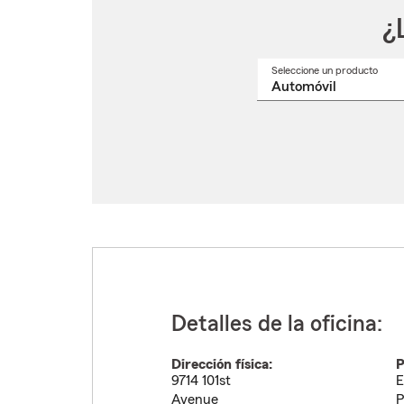
¿
Seleccione un producto
Selec
un
nomb
de
produ
del
menú
despl
Detalles de la oficina:
Dirección física:
P
9714 101st
E
Avenue
P