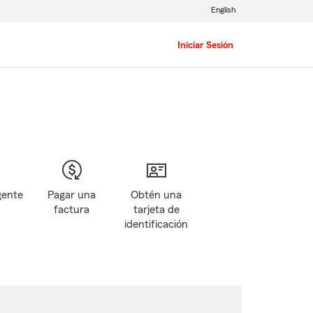
English
Iniciar Sesión
gente
Pagar una
Obtén una
factura
tarjeta de
identificación