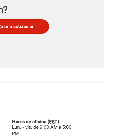
n?
a una cotización
Horas de oficina (
EST
):
Lun. - vie. de 9:00 AM a 5:00
PM