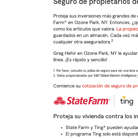
Seguro de propietarios d
Proteja sus inversiones más grandes de 
Farm® en Ozone Park, NY. Entonces, ¿qu
como los artículos que valora.
La propie
guardados en un almacén. Cada vez más 
2
cualquier otra aseguradora.
Greg Hehir en Ozone Park, NY le ayudar
línea. ¡Es rápido y sencillo!
1. Por favor, consulte su póliza de seguro para ver una lista 
2. Datos proporcionados por S&P Global Market Intelligence 
Comience su
cotización de seguro de pr
Proteja su vivienda contra los i
State Farm y Ting* pueden ayudarl
El programa Ting solo está disponib