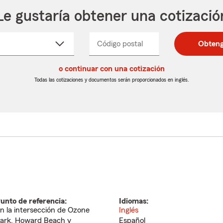
Le gustaría obtener una cotizació
cione
Código postal
Ingresa
Ingresa
Obteng
_____
un
un
re
código
código
cto
o continuar con una cotización
postal
postal
de
de
Todas las cotizaciones y documentos serán proporcionados en inglés.
egable
5
5
dígitos
dígitos
unto de referencia:
Idiomas:
n la intersección de Ozone
Inglés
ark, Howard Beach y
Español