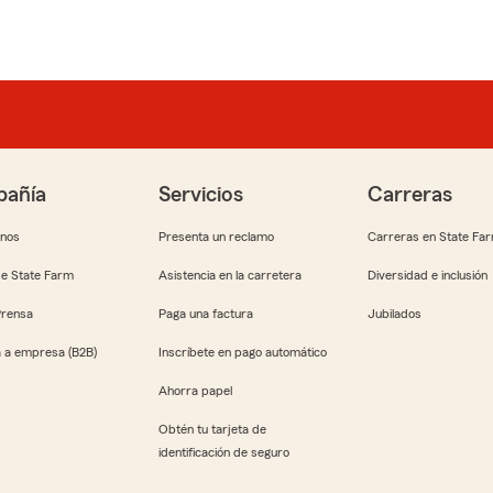
añía
Servicios
Carreras
anos
Presenta un reclamo
Carreras en State Fa
e State Farm
Asistencia en la carretera
Diversidad e inclusión
Prensa
Paga una factura
Jubilados
 a empresa (B2B)
Inscríbete en pago automático
Ahorra papel
Obtén tu tarjeta de
identificación de seguro