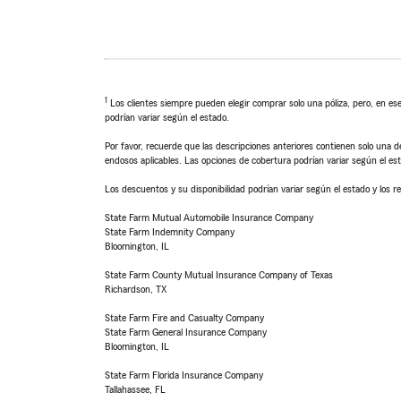
1
Los clientes siempre pueden elegir comprar solo una póliza, pero, en ese
podrían variar según el estado.
Por favor, recuerde que las descripciones anteriores contienen solo una de
endosos aplicables. Las opciones de cobertura podrían variar según el es
Los descuentos y su disponibilidad podrían variar según el estado y los re
State Farm Mutual Automobile Insurance Company
State Farm Indemnity Company
Bloomington, IL
State Farm County Mutual Insurance Company of Texas
Richardson, TX
State Farm Fire and Casualty Company
State Farm General Insurance Company
Bloomington, IL
State Farm Florida Insurance Company
Tallahassee, FL