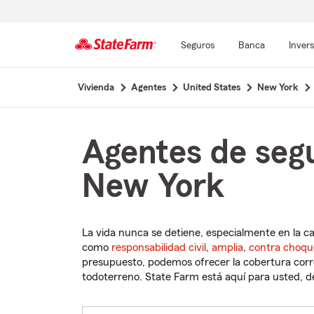
Seguros
Banca
Inver
Comienzo
Vivienda
Agentes
United States
New York
del
contenido
principal
Agentes de seg
New York
La vida nunca se detiene, especialmente en la c
como
responsabilidad civil
,
amplia
,
contra choqu
presupuesto, podemos ofrecer la cobertura corre
todoterreno. State Farm está aquí para usted, des