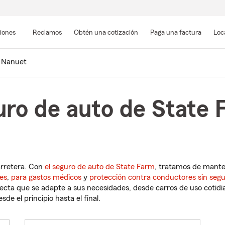
Pasar
al
siones
Reclamos
Obtén una cotización
Paga una factura
Loc
contenido
principal
Nanuet
uro de auto de State 
arretera. Con
el seguro de auto de State Farm
, tratamos de mant
es
,
para gastos médicos
y
protección contra conductores sin seg
cta que se adapte a sus necesidades, desde carros de uso cotidian
de el principio hasta el final.