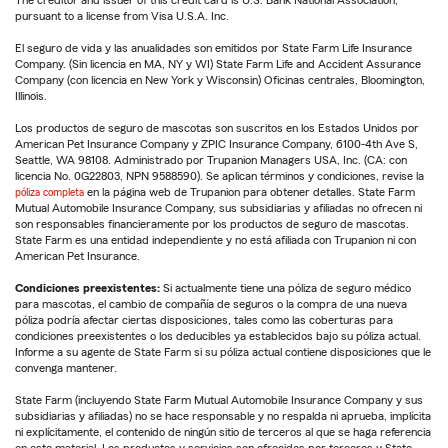
The creditor and issuer of this credit card is U.S. Bank National Association,
pursuant to a license from Visa U.S.A. Inc.
El seguro de vida y las anualidades son emitidos por State Farm Life Insurance
Company. (Sin licencia en MA, NY y WI) State Farm Life and Accident Assurance
Company (con licencia en New York y Wisconsin) Oficinas centrales, Bloomington,
Illinois.
Los productos de seguro de mascotas son suscritos en los Estados Unidos por
American Pet Insurance Company y ZPIC Insurance Company, 6100-4th Ave S,
Seattle, WA 98108. Administrado por Trupanion Managers USA, Inc. (CA: con
licencia No. 0G22803, NPN 9588590). Se aplican términos y condiciones, revise la
póliza completa
en la página web de Trupanion para obtener detalles. State Farm
Mutual Automobile Insurance Company, sus subsidiarias y afiliadas no ofrecen ni
son responsables financieramente por los productos de seguro de mascotas.
State Farm es una entidad independiente y no está afiliada con Trupanion ni con
American Pet Insurance.
Condiciones preexistentes:
Si actualmente tiene una póliza de seguro médico
para mascotas, el cambio de compañía de seguros o la compra de una nueva
póliza podría afectar ciertas disposiciones, tales como las coberturas para
condiciones preexistentes o los deducibles ya establecidos bajo su póliza actual.
Informe a su agente de State Farm si su póliza actual contiene disposiciones que le
convenga mantener.
State Farm (incluyendo State Farm Mutual Automobile Insurance Company y sus
subsidiarias y afiliadas) no se hace responsable y no respalda ni aprueba, implícita
ni explícitamente, el contenido de ningún sitio de terceros al que se haga referencia