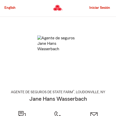
Pasar
al
English
Iniciar Sesión
contenido
principal
Comienzo
del
contenido
principal
®
AGENTE DE SEGUROS DE STATE FARM
,
LOUDONVILLE
, NY
Jane Hans Wasserbach