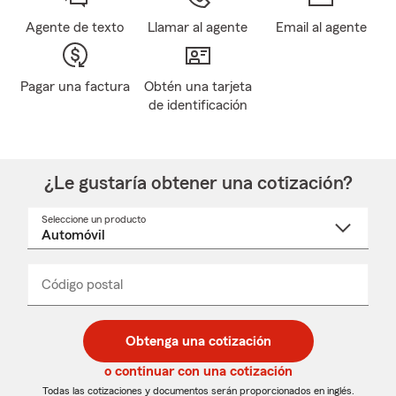
Agente de texto
Llamar al agente
Email al agente
Pagar una factura
Obtén una tarjeta
de identificación
¿Le gustaría obtener una cotización?
Seleccione un producto
Seleccione
un
nombre
de
producto
del
Código postal
Ingresa
Ingresa
_____
menú
un
un
desplegable
código
código
postal
postal
Obtenga una cotización
de
de
5
5
o continuar con una cotización
dígitos
dígitos
Todas las cotizaciones y documentos serán proporcionados en inglés.