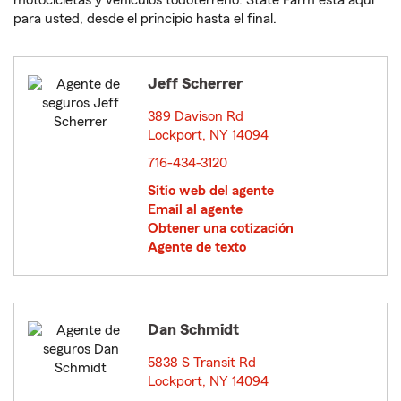
motocicletas y vehículos todoterreno. State Farm está aquí
para usted, desde el principio hasta el final.
Jeff Scherrer
389 Davison Rd
Lockport, NY 14094
opens in new window
716-434-3120
Sitio web del agente
Email al agente
Obtener una cotización
Agente de texto
Dan Schmidt
5838 S Transit Rd
Lockport, NY 14094
opens in new window