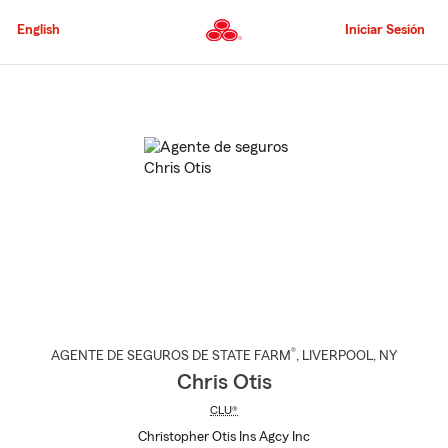
Pasar
al
English
Iniciar Sesión
contenido
principal
Comienzo
del
contenido
principal
®
AGENTE DE SEGUROS DE STATE FARM
,
LIVERPOOL
, NY
Chris Otis
CLU®
Christopher Otis Ins Agcy Inc