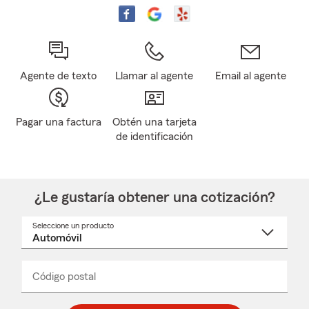
Agente de texto
Llamar al agente
Email al agente
Pagar una factura
Obtén una tarjeta
de identificación
¿Le gustaría obtener una cotización?
Seleccione un producto
Seleccione
un
nombre
de
producto
del
Código postal
Ingresa
Ingresa
_____
menú
un
un
desplegable
código
código