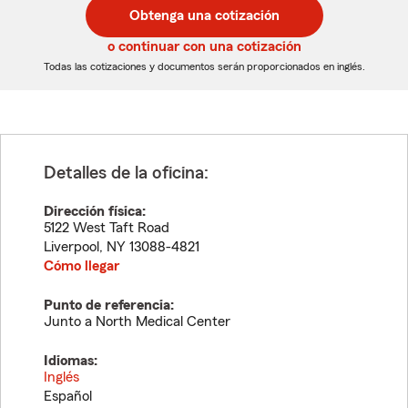
postal
postal
Obtenga una cotización
de
de
5
5
o continuar con una cotización
dígitos
dígitos
Todas las cotizaciones y documentos serán proporcionados en inglés.
Detalles de la oficina:
Dirección física:
5122 West Taft Road
Liverpool
,
NY
13088-4821
Cómo llegar
Punto de referencia:
Junto a North Medical Center
Idiomas:
Inglés
Español