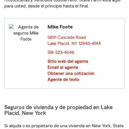
motocicletas y vehículos todoterreno. State Farm está aquí
para usted, desde el principio hasta el final.
Mike Foote
5891 Cascade Road
Lake Placid, NY 12946-4144
opens in new window
518-523-4646
Sitio web del agente
Email al agente
Obtener una cotización
Agente de texto
Seguros de vivienda y de propiedad en Lake
Placid, New York
Si alquila o es propietario de una vivienda en New York, State