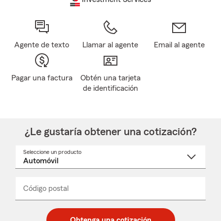
Agente de texto
Llamar al agente
Email al agente
Pagar una factura
Obtén una tarjeta
de identificación
¿Le gustaría obtener una cotización?
Seleccione un producto
Seleccione
un
nombre
de
producto
del
Código postal
Ingresa
Ingresa
_____
menú
un
un
desplegable
código
código
postal
postal
Obtenga una cotización