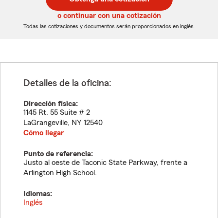
de
de
5
5
o continuar con una cotización
dígitos
dígitos
Todas las cotizaciones y documentos serán proporcionados en inglés.
Detalles de la oficina:
Dirección física:
1145 Rt. 55 Suite # 2
LaGrangeville
,
NY
12540
Cómo llegar
Punto de referencia:
Justo al oeste de Taconic State Parkway, frente a
Arlington High School.
Idiomas:
Inglés