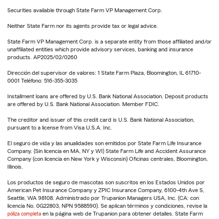
Securities available through State Farm VP Management Corp.
Neither State Farm nor its agents provide tax or legal advice.
State Farm VP Management Corp. is a separate entity from those affiliated and/or
unaffiliated entities which provide advisory services, banking and insurance
products. AP2025/02/0260
Dirección del supervisor de valores: 1 State Farm Plaza, Bloomington, IL 61710-
0001 Teléfono: 516-355-3035
Installment loans are offered by U.S. Bank National Association. Deposit products
are offered by U.S. Bank National Association. Member FDIC.
The creditor and issuer of this credit card is U.S. Bank National Association,
pursuant to a license from Visa U.S.A. Inc.
El seguro de vida y las anualidades son emitidos por State Farm Life Insurance
Company. (Sin licencia en MA, NY y WI) State Farm Life and Accident Assurance
Company (con licencia en New York y Wisconsin) Oficinas centrales, Bloomington,
Illinois.
Los productos de seguro de mascotas son suscritos en los Estados Unidos por
American Pet Insurance Company y ZPIC Insurance Company, 6100-4th Ave S,
Seattle, WA 98108. Administrado por Trupanion Managers USA, Inc. (CA: con
licencia No. 0G22803, NPN 9588590). Se aplican términos y condiciones, revise la
póliza completa
en la página web de Trupanion para obtener detalles. State Farm