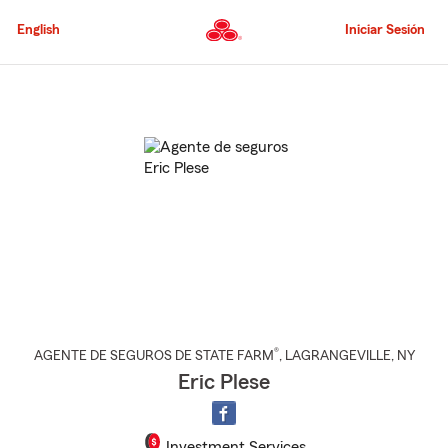
Pasar
al
English
Iniciar Sesión
contenido
principal
Comienzo
del
contenido
principal
®
AGENTE DE SEGUROS DE STATE FARM
,
LAGRANGEVILLE
, NY
Eric Plese
Investment Services