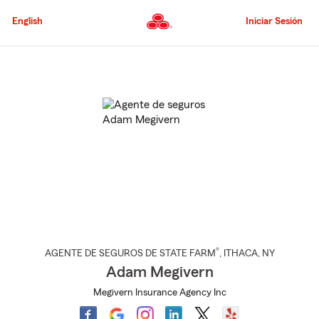
Pasar
al
English
Iniciar Sesión
contenido
principal
Comienzo
del
contenido
principal
®
AGENTE DE SEGUROS DE STATE FARM
,
ITHACA
, NY
Adam Megivern
Megivern Insurance Agency Inc