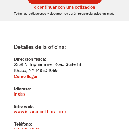
5
5
o continuar con una cotización
dígitos
dígitos
Todas las cotizaciones y documentos serán proporcionados en inglés.
Detalles de la oficina:
Dirección física:
2359 N Triphammer Road Suite 1B
Ithaca
,
NY
14850-1059
Cómo llegar
Idiomas:
Inglés
Sitio web:
www.insuranceithaca.com
Teléfono: