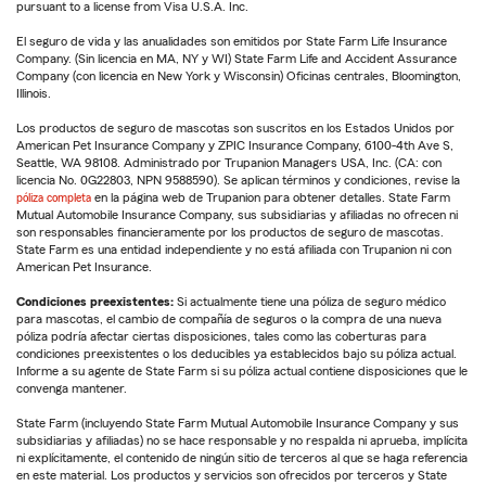
pursuant to a license from Visa U.S.A. Inc.
El seguro de vida y las anualidades son emitidos por State Farm Life Insurance
Company. (Sin licencia en MA, NY y WI) State Farm Life and Accident Assurance
Company (con licencia en New York y Wisconsin) Oficinas centrales, Bloomington,
Illinois.
Los productos de seguro de mascotas son suscritos en los Estados Unidos por
American Pet Insurance Company y ZPIC Insurance Company, 6100-4th Ave S,
Seattle, WA 98108. Administrado por Trupanion Managers USA, Inc. (CA: con
licencia No. 0G22803, NPN 9588590). Se aplican términos y condiciones, revise la
póliza completa
en la página web de Trupanion para obtener detalles. State Farm
Mutual Automobile Insurance Company, sus subsidiarias y afiliadas no ofrecen ni
son responsables financieramente por los productos de seguro de mascotas.
State Farm es una entidad independiente y no está afiliada con Trupanion ni con
American Pet Insurance.
Condiciones preexistentes:
Si actualmente tiene una póliza de seguro médico
para mascotas, el cambio de compañía de seguros o la compra de una nueva
póliza podría afectar ciertas disposiciones, tales como las coberturas para
condiciones preexistentes o los deducibles ya establecidos bajo su póliza actual.
Informe a su agente de State Farm si su póliza actual contiene disposiciones que le
convenga mantener.
State Farm (incluyendo State Farm Mutual Automobile Insurance Company y sus
subsidiarias y afiliadas) no se hace responsable y no respalda ni aprueba, implícita
ni explícitamente, el contenido de ningún sitio de terceros al que se haga referencia
en este material. Los productos y servicios son ofrecidos por terceros y State