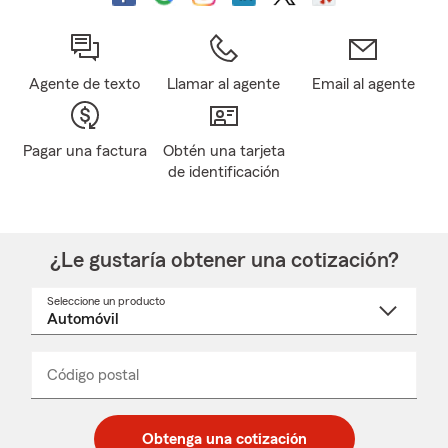
Agente de texto
Llamar al agente
Email al agente
Pagar una factura
Obtén una tarjeta
de identificación
¿Le gustaría obtener una cotización?
Seleccione un producto
Seleccione
un
nombre
de
producto
del
Código postal
Ingresa
Ingresa
_____
menú
un
un
desplegable
código
código
postal
postal
Obtenga una cotización
de
de