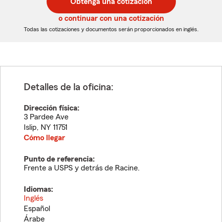
Obtenga una cotización
de
de
5
5
o continuar con una cotización
dígitos
dígitos
Todas las cotizaciones y documentos serán proporcionados en inglés.
Detalles de la oficina:
Dirección física:
3 Pardee Ave
Islip
,
NY
11751
Cómo llegar
Punto de referencia:
Frente a USPS y detrás de Racine.
Idiomas:
Inglés
Español
Árabe