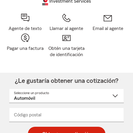
Investment Services
Agente de texto
Llamar al agente
Email al agente
Pagar una factura
Obtén una tarjeta
de identificación
¿Le gustaría obtener una cotización?
Seleccione un producto
Seleccione
un
nombre
de
producto
del
Código postal
Ingresa
Ingresa
_____
menú
un
un
desplegable
código
código
postal
postal