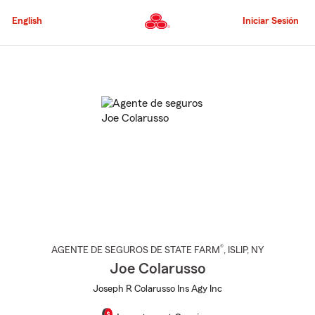
Pasar
al
English
Iniciar Sesión
contenido
principal
Comienzo
del
contenido
principal
®
AGENTE DE SEGUROS DE STATE FARM
,
ISLIP
, NY
Joe Colarusso
Joseph R Colarusso Ins Agy Inc