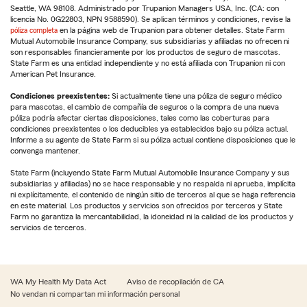
Seattle, WA 98108. Administrado por Trupanion Managers USA, Inc. (CA: con
licencia No. 0G22803, NPN 9588590). Se aplican términos y condiciones, revise la
póliza completa
en la página web de Trupanion para obtener detalles. State Farm
Mutual Automobile Insurance Company, sus subsidiarias y afiliadas no ofrecen ni
son responsables financieramente por los productos de seguro de mascotas.
State Farm es una entidad independiente y no está afiliada con Trupanion ni con
American Pet Insurance.
Condiciones preexistentes:
Si actualmente tiene una póliza de seguro médico
para mascotas, el cambio de compañía de seguros o la compra de una nueva
póliza podría afectar ciertas disposiciones, tales como las coberturas para
condiciones preexistentes o los deducibles ya establecidos bajo su póliza actual.
Informe a su agente de State Farm si su póliza actual contiene disposiciones que le
convenga mantener.
State Farm (incluyendo State Farm Mutual Automobile Insurance Company y sus
subsidiarias y afiliadas) no se hace responsable y no respalda ni aprueba, implícita
ni explícitamente, el contenido de ningún sitio de terceros al que se haga referencia
en este material. Los productos y servicios son ofrecidos por terceros y State
Farm no garantiza la mercantabilidad, la idoneidad ni la calidad de los productos y
servicios de terceros.
WA My Health My Data Act
Aviso de recopilación de CA
No vendan ni compartan mi información personal