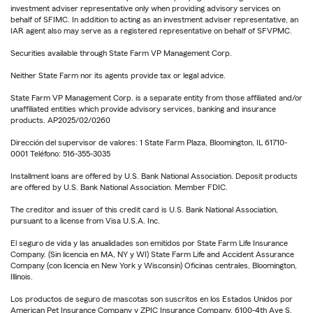
investment adviser representative only when providing advisory services on
behalf of SFIMC. In addition to acting as an investment adviser representative, an
IAR agent also may serve as a registered representative on behalf of SFVPMC.
Securities available through State Farm VP Management Corp.
Neither State Farm nor its agents provide tax or legal advice.
State Farm VP Management Corp. is a separate entity from those affiliated and/or
unaffiliated entities which provide advisory services, banking and insurance
products. AP2025/02/0260
Dirección del supervisor de valores: 1 State Farm Plaza, Bloomington, IL 61710-
0001 Teléfono: 516-355-3035
Installment loans are offered by U.S. Bank National Association. Deposit products
are offered by U.S. Bank National Association. Member FDIC.
The creditor and issuer of this credit card is U.S. Bank National Association,
pursuant to a license from Visa U.S.A. Inc.
El seguro de vida y las anualidades son emitidos por State Farm Life Insurance
Company. (Sin licencia en MA, NY y WI) State Farm Life and Accident Assurance
Company (con licencia en New York y Wisconsin) Oficinas centrales, Bloomington,
Illinois.
Los productos de seguro de mascotas son suscritos en los Estados Unidos por
American Pet Insurance Company y ZPIC Insurance Company, 6100-4th Ave S,