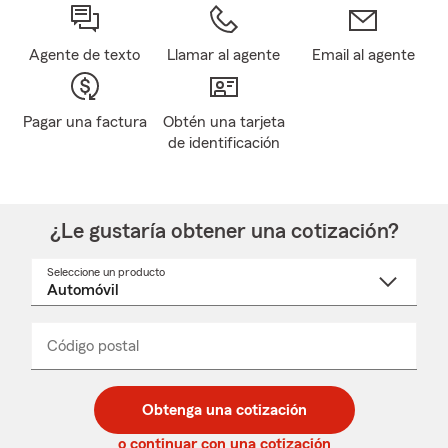
Agente de texto
Llamar al agente
Email al agente
Pagar una factura
Obtén una tarjeta
de identificación
¿Le gustaría obtener una cotización?
Seleccione un producto
Seleccione
un
nombre
de
producto
del
Código postal
Ingresa
Ingresa
_____
menú
un
un
desplegable
código
código
postal
postal
Obtenga una cotización
de
de
5
5
o continuar con una cotización