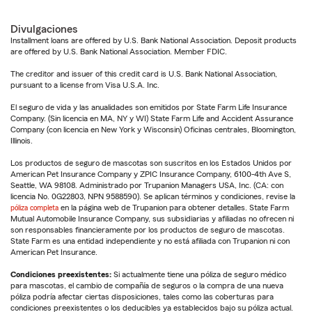
Divulgaciones
Installment loans are offered by U.S. Bank National Association. Deposit products
are offered by U.S. Bank National Association. Member FDIC.
The creditor and issuer of this credit card is U.S. Bank National Association,
pursuant to a license from Visa U.S.A. Inc.
El seguro de vida y las anualidades son emitidos por State Farm Life Insurance
Company. (Sin licencia en MA, NY y WI) State Farm Life and Accident Assurance
Company (con licencia en New York y Wisconsin) Oficinas centrales, Bloomington,
Illinois.
Los productos de seguro de mascotas son suscritos en los Estados Unidos por
American Pet Insurance Company y ZPIC Insurance Company, 6100-4th Ave S,
Seattle, WA 98108. Administrado por Trupanion Managers USA, Inc. (CA: con
licencia No. 0G22803, NPN 9588590). Se aplican términos y condiciones, revise la
póliza completa
en la página web de Trupanion para obtener detalles. State Farm
Mutual Automobile Insurance Company, sus subsidiarias y afiliadas no ofrecen ni
son responsables financieramente por los productos de seguro de mascotas.
State Farm es una entidad independiente y no está afiliada con Trupanion ni con
American Pet Insurance.
Condiciones preexistentes:
Si actualmente tiene una póliza de seguro médico
para mascotas, el cambio de compañía de seguros o la compra de una nueva
póliza podría afectar ciertas disposiciones, tales como las coberturas para
condiciones preexistentes o los deducibles ya establecidos bajo su póliza actual.