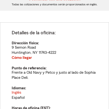
dígitos
dígitos
Todas las cotizaciones y documentos serán proporcionados en inglés.
Detalles de la oficina:
Dirección física:
9 Semon Road
Huntington
,
NY
11743-4222
Cómo llegar
Punto de referencia:
Frente a Old Navy y Petco y justo al lado de Sophia
Place Deli.
Idiomas:
Inglés
Español
Horas de oficina (
EST
):