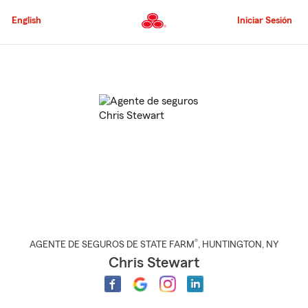
Pasar
al
English
Iniciar Sesión
contenido
principal
Comienzo
del
contenido
principal
®
AGENTE DE SEGUROS DE STATE FARM
,
HUNTINGTON
, NY
Chris Stewart