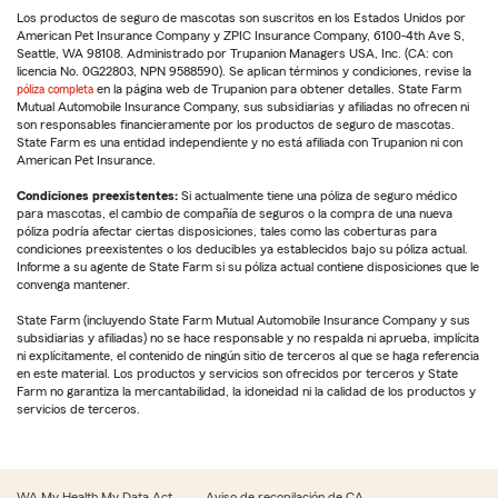
Los productos de seguro de mascotas son suscritos en los Estados Unidos por
American Pet Insurance Company y ZPIC Insurance Company, 6100-4th Ave S,
Seattle, WA 98108. Administrado por Trupanion Managers USA, Inc. (CA: con
licencia No. 0G22803, NPN 9588590). Se aplican términos y condiciones, revise la
póliza completa
en la página web de Trupanion para obtener detalles. State Farm
Mutual Automobile Insurance Company, sus subsidiarias y afiliadas no ofrecen ni
son responsables financieramente por los productos de seguro de mascotas.
State Farm es una entidad independiente y no está afiliada con Trupanion ni con
American Pet Insurance.
Condiciones preexistentes:
Si actualmente tiene una póliza de seguro médico
para mascotas, el cambio de compañía de seguros o la compra de una nueva
póliza podría afectar ciertas disposiciones, tales como las coberturas para
condiciones preexistentes o los deducibles ya establecidos bajo su póliza actual.
Informe a su agente de State Farm si su póliza actual contiene disposiciones que le
convenga mantener.
State Farm (incluyendo State Farm Mutual Automobile Insurance Company y sus
subsidiarias y afiliadas) no se hace responsable y no respalda ni aprueba, implícita
ni explícitamente, el contenido de ningún sitio de terceros al que se haga referencia
en este material. Los productos y servicios son ofrecidos por terceros y State
Farm no garantiza la mercantabilidad, la idoneidad ni la calidad de los productos y
servicios de terceros.
WA My Health My Data Act
Aviso de recopilación de CA