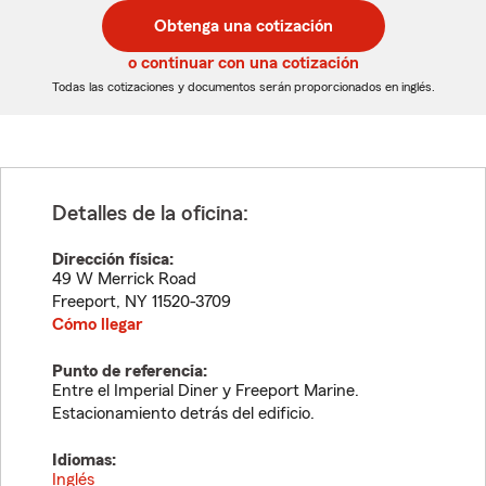
postal
postal
Obtenga una cotización
de
de
5
5
o continuar con una cotización
dígitos
dígitos
Todas las cotizaciones y documentos serán proporcionados en inglés.
Detalles de la oficina:
Dirección física:
49 W Merrick Road
Freeport
,
NY
11520-3709
Cómo llegar
Punto de referencia:
Entre el Imperial Diner y Freeport Marine.
Estacionamiento detrás del edificio.
Idiomas:
Inglés