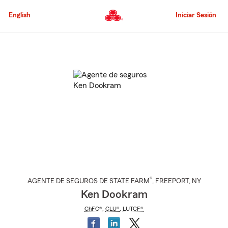
Pasar
al
English
Iniciar Sesión
contenido
principal
Comienzo
del
contenido
principal
®
AGENTE DE SEGUROS DE STATE FARM
,
FREEPORT
, NY
Ken Dookram
ChFC®
,
CLU®
,
LUTCF®