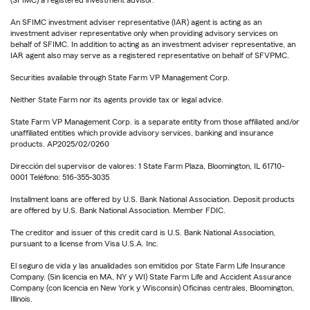
An SFIMC investment adviser representative (IAR) agent is acting as an
investment adviser representative only when providing advisory services on
behalf of SFIMC. In addition to acting as an investment adviser representative, an
IAR agent also may serve as a registered representative on behalf of SFVPMC.
Securities available through State Farm VP Management Corp.
Neither State Farm nor its agents provide tax or legal advice.
State Farm VP Management Corp. is a separate entity from those affiliated and/or
unaffiliated entities which provide advisory services, banking and insurance
products. AP2025/02/0260
Dirección del supervisor de valores: 1 State Farm Plaza, Bloomington, IL 61710-
0001 Teléfono: 516-355-3035
Installment loans are offered by U.S. Bank National Association. Deposit products
are offered by U.S. Bank National Association. Member FDIC.
The creditor and issuer of this credit card is U.S. Bank National Association,
pursuant to a license from Visa U.S.A. Inc.
El seguro de vida y las anualidades son emitidos por State Farm Life Insurance
Company. (Sin licencia en MA, NY y WI) State Farm Life and Accident Assurance
Company (con licencia en New York y Wisconsin) Oficinas centrales, Bloomington,
Illinois.