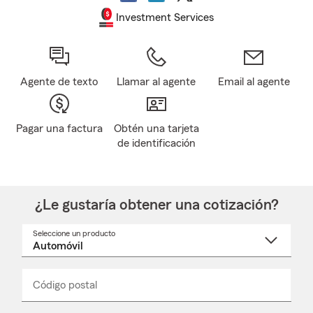
Investment Services
Agente de texto
Llamar al agente
Email al agente
Pagar una factura
Obtén una tarjeta
de identificación
¿Le gustaría obtener una cotización?
Seleccione un producto
Seleccione
un
nombre
de
producto
del
Código postal
Ingresa
Ingresa
_____
menú
un
un
desplegable
código
código