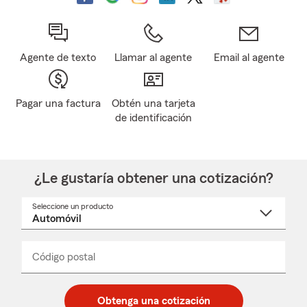
Agente de texto
Llamar al agente
Email al agente
Pagar una factura
Obtén una tarjeta
de identificación
¿Le gustaría obtener una cotización?
Seleccione un producto
Seleccione
un
nombre
de
producto
del
Código postal
Ingresa
Ingresa
_____
menú
un
un
desplegable
código
código
postal
postal
Obtenga una cotización
de
de