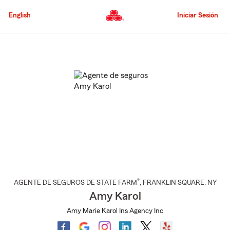
Pasar
al
English
Iniciar Sesión
contenido
principal
Comienzo
del
contenido
principal
®
AGENTE DE SEGUROS DE STATE FARM
,
FRANKLIN SQUARE
, NY
Amy Karol
Amy Marie Karol Ins Agency Inc