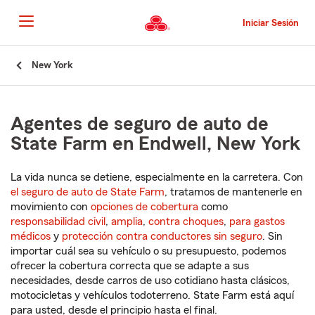
Pasar
al
Iniciar Sesión
contenido
principal
Comienzo
New York
del
contenido
principal
Agentes de seguro de auto de
State Farm en Endwell, New York
La vida nunca se detiene, especialmente en la carretera. Con
el seguro de auto de State Farm
, tratamos de mantenerle en
movimiento con
opciones de cobertura
como
responsabilidad civil
,
amplia
,
contra choques
,
para gastos
médicos
y
protección contra conductores sin seguro
. Sin
importar cuál sea su vehículo o su presupuesto, podemos
ofrecer la cobertura correcta que se adapte a sus
necesidades, desde carros de uso cotidiano hasta clásicos,
motocicletas y vehículos todoterreno. State Farm está aquí
para usted, desde el principio hasta el final.