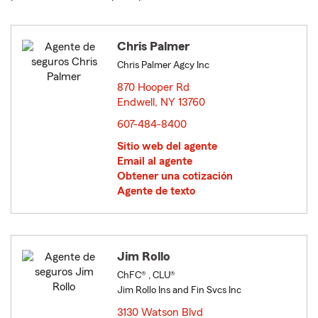
Chris Palmer
Chris Palmer Agcy Inc
870 Hooper Rd
Endwell, NY 13760
opens in new window
607-484-8400
Sitio web del agente
Email al agente
Obtener una cotización
Agente de texto
Jim Rollo
ChFC® , CLU®
Jim Rollo Ins and Fin Svcs Inc
3130 Watson Blvd