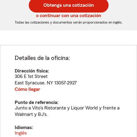
postal
postal
Obtenga una cotización
de
de
5
5
o continuar con una cotización
dígitos
dígitos
Todas las cotizaciones y documentos serán proporcionados en inglés.
Detalles de la oficina:
Dirección física:
306 E 1st Street
East Syracuse
,
NY
13057-2927
Cómo llegar
Punto de referencia:
Junto a Vito's Ristorante y Liquor World y frente a
Walmart y BJ's.
Idiomas:
Inglés