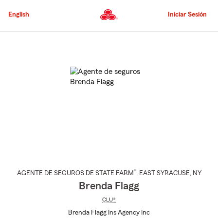
Pasar
al
English
Iniciar Sesión
contenido
principal
Comienzo
del
contenido
principal
®
AGENTE DE SEGUROS DE STATE FARM
,
EAST SYRACUSE
, NY
Brenda Flagg
CLU®
Brenda Flagg Ins Agency Inc