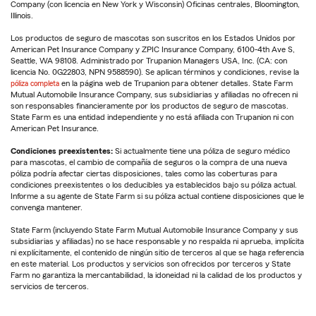
Company (con licencia en New York y Wisconsin) Oficinas centrales, Bloomington,
Illinois.
Los productos de seguro de mascotas son suscritos en los Estados Unidos por
American Pet Insurance Company y ZPIC Insurance Company, 6100-4th Ave S,
Seattle, WA 98108. Administrado por Trupanion Managers USA, Inc. (CA: con
licencia No. 0G22803, NPN 9588590). Se aplican términos y condiciones, revise la
póliza completa
en la página web de Trupanion para obtener detalles. State Farm
Mutual Automobile Insurance Company, sus subsidiarias y afiliadas no ofrecen ni
son responsables financieramente por los productos de seguro de mascotas.
State Farm es una entidad independiente y no está afiliada con Trupanion ni con
American Pet Insurance.
Condiciones preexistentes:
Si actualmente tiene una póliza de seguro médico
para mascotas, el cambio de compañía de seguros o la compra de una nueva
póliza podría afectar ciertas disposiciones, tales como las coberturas para
condiciones preexistentes o los deducibles ya establecidos bajo su póliza actual.
Informe a su agente de State Farm si su póliza actual contiene disposiciones que le
convenga mantener.
State Farm (incluyendo State Farm Mutual Automobile Insurance Company y sus
subsidiarias y afiliadas) no se hace responsable y no respalda ni aprueba, implícita
ni explícitamente, el contenido de ningún sitio de terceros al que se haga referencia
en este material. Los productos y servicios son ofrecidos por terceros y State
Farm no garantiza la mercantabilidad, la idoneidad ni la calidad de los productos y
servicios de terceros.