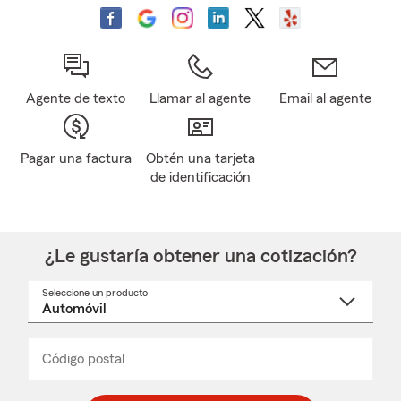
Agente de texto
Llamar al agente
Email al agente
Pagar una factura
Obtén una tarjeta
de identificación
¿Le gustaría obtener una cotización?
Seleccione un producto
Seleccione
un
nombre
de
producto
del
Código postal
Ingresa
Ingresa
_____
menú
un
un
desplegable
código
código