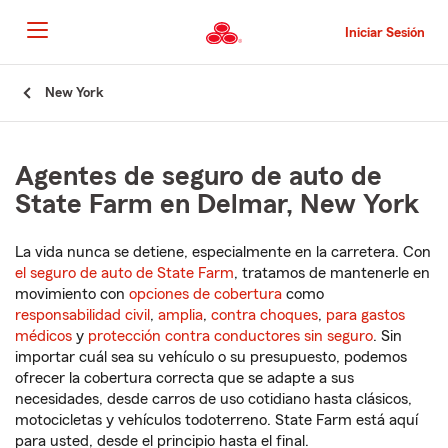
Pasar
al
Iniciar Sesión
contenido
principal
Comienzo
New York
del
contenido
principal
Agentes de seguro de auto de
State Farm en Delmar, New York
La vida nunca se detiene, especialmente en la carretera. Con
el seguro de auto de State Farm
, tratamos de mantenerle en
movimiento con
opciones de cobertura
como
responsabilidad civil
,
amplia
,
contra choques
,
para gastos
médicos
y
protección contra conductores sin seguro
. Sin
importar cuál sea su vehículo o su presupuesto, podemos
ofrecer la cobertura correcta que se adapte a sus
necesidades, desde carros de uso cotidiano hasta clásicos,
motocicletas y vehículos todoterreno. State Farm está aquí
para usted, desde el principio hasta el final.