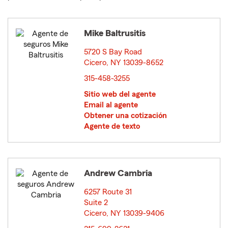
Mike Baltrusitis
5720 S Bay Road
Cicero, NY 13039-8652
opens in new window
315-458-3255
Sitio web del agente
Email al agente
Obtener una cotización
Agente de texto
Andrew Cambria
6257 Route 31
Suite 2
Cicero, NY 13039-9406
opens in new window