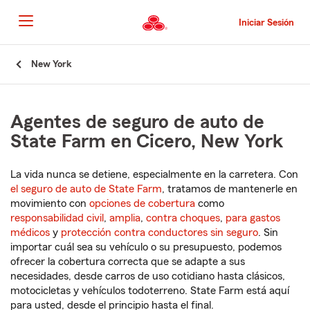
Pasar
al
Iniciar Sesión
contenido
principal
Comienzo
New York
del
contenido
principal
Agentes de seguro de auto de
State Farm en Cicero, New York
La vida nunca se detiene, especialmente en la carretera. Con
el seguro de auto de State Farm
, tratamos de mantenerle en
movimiento con
opciones de cobertura
como
responsabilidad civil
,
amplia
,
contra choques
,
para gastos
médicos
y
protección contra conductores sin seguro
. Sin
importar cuál sea su vehículo o su presupuesto, podemos
ofrecer la cobertura correcta que se adapte a sus
necesidades, desde carros de uso cotidiano hasta clásicos,
motocicletas y vehículos todoterreno. State Farm está aquí
para usted, desde el principio hasta el final.