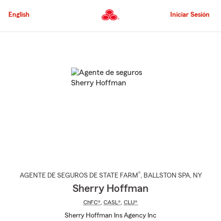
Pasar
al
English
Iniciar Sesión
contenido
principal
Comienzo
del
contenido
principal
®
AGENTE DE SEGUROS DE STATE FARM
,
BALLSTON SPA
, NY
Sherry Hoffman
ChFC®
,
CASL®
,
CLU®
Sherry Hoffman Ins Agency Inc