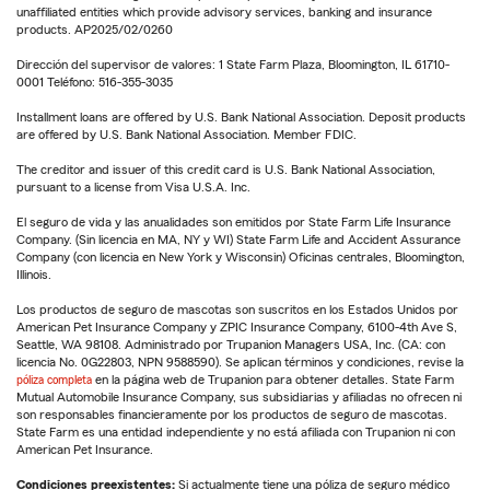
unaffiliated entities which provide advisory services, banking and insurance
products. AP2025/02/0260
Dirección del supervisor de valores: 1 State Farm Plaza, Bloomington, IL 61710-
0001 Teléfono: 516-355-3035
Installment loans are offered by U.S. Bank National Association. Deposit products
are offered by U.S. Bank National Association. Member FDIC.
The creditor and issuer of this credit card is U.S. Bank National Association,
pursuant to a license from Visa U.S.A. Inc.
El seguro de vida y las anualidades son emitidos por State Farm Life Insurance
Company. (Sin licencia en MA, NY y WI) State Farm Life and Accident Assurance
Company (con licencia en New York y Wisconsin) Oficinas centrales, Bloomington,
Illinois.
Los productos de seguro de mascotas son suscritos en los Estados Unidos por
American Pet Insurance Company y ZPIC Insurance Company, 6100-4th Ave S,
Seattle, WA 98108. Administrado por Trupanion Managers USA, Inc. (CA: con
licencia No. 0G22803, NPN 9588590). Se aplican términos y condiciones, revise la
póliza completa
en la página web de Trupanion para obtener detalles. State Farm
Mutual Automobile Insurance Company, sus subsidiarias y afiliadas no ofrecen ni
son responsables financieramente por los productos de seguro de mascotas.
State Farm es una entidad independiente y no está afiliada con Trupanion ni con
American Pet Insurance.
Condiciones preexistentes:
Si actualmente tiene una póliza de seguro médico