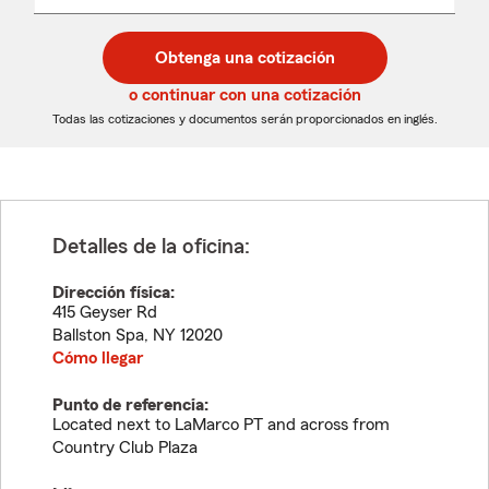
un
un
desplegable
código
código
postal
postal
Obtenga una cotización
de
de
5
5
o continuar con una cotización
dígitos
dígitos
Todas las cotizaciones y documentos serán proporcionados en inglés.
Detalles de la oficina:
Dirección física:
415 Geyser Rd
Ballston Spa
,
NY
12020
Cómo llegar
Punto de referencia:
Located next to LaMarco PT and across from
Country Club Plaza