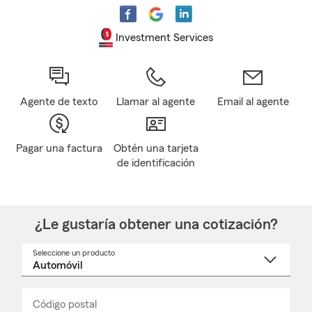
Investment Services
Agente de texto
Llamar al agente
Email al agente
Pagar una factura
Obtén una tarjeta
de identificación
¿Le gustaría obtener una cotización?
Seleccione un producto
Seleccione
un
nombre
de
producto
del
Código postal
Ingresa
Ingresa
_____
menú