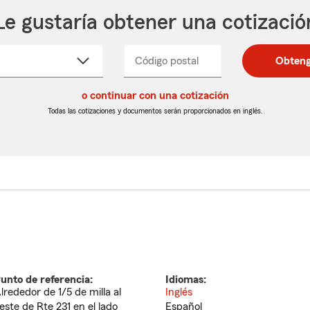
Le gustaría obtener una cotizació
cione
Código postal
Ingresa
Ingresa
Obteng
_____
un
un
re
código
código
cto
o continuar con una cotización
postal
postal
de
de
Todas las cotizaciones y documentos serán proporcionados en inglés.
egable
5
5
dígitos
dígitos
unto de referencia:
Idiomas:
lrededor de 1/5 de milla al
Inglés
este de Rte 231 en el lado
Español