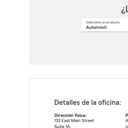
¿
Seleccione un producto
Selec
un
nomb
de
produ
del
menú
despl
Detalles de la oficina:
Dirección física:
P
133 East Main Street
A
Suite 1A
o