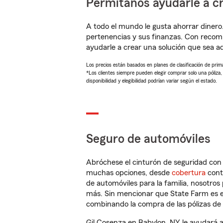
Permítanos ayudarle a cr
A todo el mundo le gusta ahorrar dinero
pertenencias y sus finanzas. Con recom
ayudarle a crear una solución que sea 
Los precios están basados en planes de clasificación de primas
*Los clientes siempre pueden elegir comprar solo una póliza
disponibilidad y elegibilidad podrían variar según el estado.
Seguro de automóviles
Abróchese el cinturón de seguridad co
muchas opciones, desde
cobertura
con
de automóviles para la familia, nosotro
más. Sin mencionar que State Farm es e
combinando la compra de las pólizas de 
Gil Cosenza en Babylon, NY le ayudará 