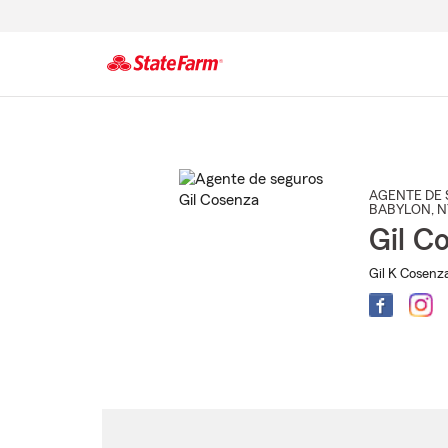
Comienzo
del
contenido
principal
AGENTE DE 
BABYLON
, 
Gil C
Gil K Cosenz