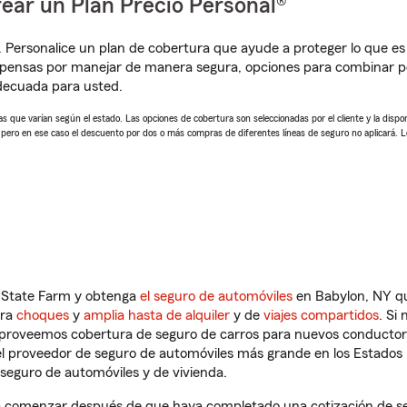
ear un Plan Precio Personal®
. Personalice un plan de cobertura que ayude a proteger lo que es 
pensas por manejar de manera segura, opciones para combinar pó
adecuada para usted.
 que varían según el estado. Las opciones de cobertura son seleccionadas por el cliente y la disponib
, pero en ese caso el descuento por dos o más compras de diferentes líneas de seguro no aplicará. 
n State Farm y obtenga
el seguro de automóviles
en Babylon, NY qu
tra
choques
y
amplia hasta de alquiler
y de
viajes compartidos
. Si
s proveemos cobertura de seguro de carros para nuevos conductores
l proveedor de seguro de automóviles más grande en los Estados
seguro de automóviles y de vivienda.
a comenzar después de que haya completado una cotización de segu