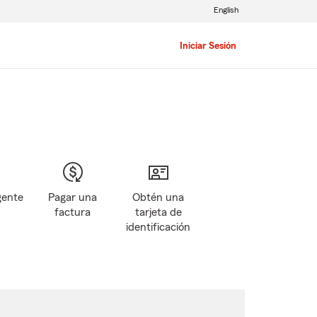
English
Iniciar Sesión
gente
Pagar una
Obtén una
factura
tarjeta de
identificación