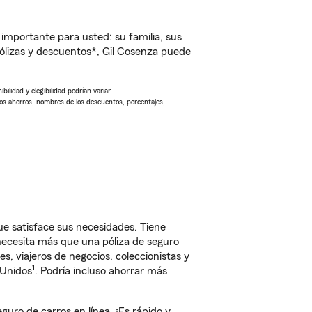
importante para usted: su familia, sus
lizas y descuentos*, Gil Cosenza puede
ilidad y elegibilidad podrían variar.
Los ahorros, nombres de los descuentos, porcentajes,
e satisface sus necesidades. Tiene
 necesita más que una póliza de seguro
, viajeros de negocios, coleccionistas y
1
 Unidos
. Podría incluso ahorrar más
ro de carros en línea. ¡Es rápido y