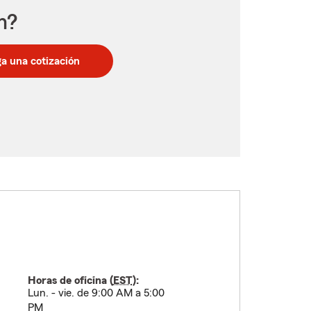
n?
a una cotización
Horas de oficina (
EST
):
Lun. - vie. de 9:00 AM a 5:00
PM