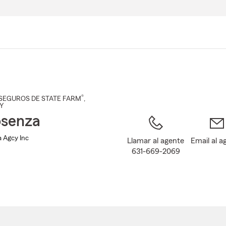
Pasar
al
contenido
principal
®
SEGUROS DE STATE FARM
,
NY
osenza
a Agcy Inc
Llamar al agente
Email al a
631-669-2069